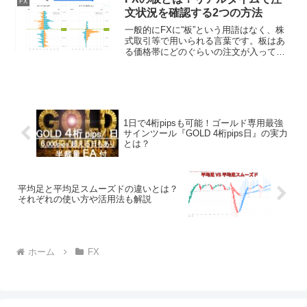
FX
TradingV...
文状況を確認する2つの方法
一般的にFXに“板”という用語はなく、株
式取引等で用いられる言葉です。板はあ
る価格帯にどのぐらいの注文が入ってい
るのかを確認することができる一覧表に
なります。FXにおいても指値注文をする
ことができますが、通常のFX会社では株
式取引の板のよう...
1日で4桁pipsも可能！ゴールド専用最強
サインツール『GOLD 4桁pips日』の実力
とは？
平均足と平均足スムーズドの違いとは？
それぞれの使い方や活用法も解説
ホーム
FX