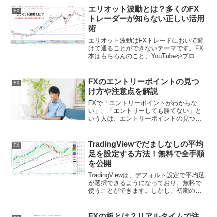
「自分にはセンスがないのかも」と落ち
エリオット波動とは？多くのFX
FX
込む前に、一度立ち止まっ...
トレーダーが知らない正しい活用
術
エリオット波動はFXトレードにおいて避
けて通ることができないテーマです。FX
本はもちろんのこと、YouTubeやブログ
などでも度々登場するため、初心者トレ
ーダーの中にも実際に見かけたり、聞い
たりしたことがあるという方も多いので
FXのエントリーポイントの見つ
FX
はないでしょう...
け方や注意点を解説
FXで「エントリーポイントがわからな
い」、「エントリーしても勝てない」と
いう人は、エントリーポイントの見つけ
方をわかっていない可能性があります。
正しいエントリーポイントを見つけられ
るようになれば、期待値の高いトレード
TradingViewでだましなしの平均
FX
ができるので、非常におす...
足を設定する方法！無料で全手順
を公開
TradingViewは、デフォルト設定で平均足
が選択できるようになっており、無料で
使うことができます。しかし、初期の平
均足はだましなしの状態になっていない
ため、使いづらさを感じる方も多いので
はないでしょうか？そこで、今回は
FXの板とは？リアルタイムで注