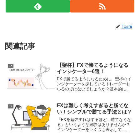
Toshi
関連記事
【聖杯】FXで勝てるようになる
FX
インジケーター6選！
FXで勝てるようになるために、聖杯のイ
ンジケーターを探しているトレーダーも
いるのではないでしょうか？基本的に、
現在販売されているインジケーターの中
で勝率100%のインジケーターは存在しま
せん。そのため、必ず勝てるインジケー
FXは難しく考えすぎると勝てな
FX
ターを見つけること...
い！シンプルで勝てる手法とは？
「FXを勉強すればするほど、勝てなくな
る」というような経験はありませんか？
インジケーターをいくつも表示して、複
雑なルールでエントリーや利確をしてい
るのに、なぜか結果がついてこない。