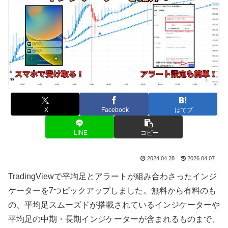
X
Facebook
はてブ
LINE
コピー
2024.04.28
2026.04.07
TradingView
で平均足とアラートが組み合わさったインジ
ケーターを
7
つピックアップしました。無料から有料のも
の、平均足スムーズドが搭載されているインジケーターや
平均足の中期・長期インジケーターが含まれるものまで、