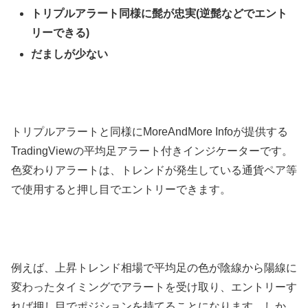
トリプルアラート同様に髭が忠実
(
逆髭などでエント
リーできる
)
だましが少ない
トリプルアラートと同様に
MoreAndMore Info
が提供する
TradingView
の平均足アラート付きインジケーターです。
色変わりアラートは、トレンドが発生している通貨ペア等
で使用すると押し目でエントリーできます。
例えば、上昇トレンド相場で平均足の色が陰線から陽線に
変わったタイミングでアラートを受け取り、エントリーす
れば押し目でポジションを持てることになります。しか