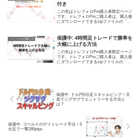
ス...
付き
この先はトレフォロPro購入者限定ページ
です。トレフォロProご購入者は、購入後
にダウンロードできるzipファイルの「ト
レフォロの勝ち方.pdf」を閲覧し、その中
に書かれているパスワードを入力してく
ださい。トレフォロProの詳細はこちらパ
保護中: 4時間足トレードで勝率を
トレフォロの勝ち方
ス...
大幅に上げる方法
この先はトレフォロPro購入者限定ページ
です。トレフォロProご購入者は、購入後
にダウンロードできるzipファイルの「ト
レフォロの勝ち方.pdf」を閲覧し、その中
に書かれているパスワードを入力してく
ださい。トレフォロProの詳細はこちらパ
ス...
保護中: ドル円5分足スキャルピング！天
底でジグザグでエントリーする方法と
は？
保護中: ゴールドのデイトレード手法！5
分足で一撃280pips