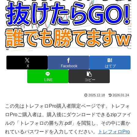
X
Facebook
はてブ
LINE
コピー
2025.12.18
2026.01.24
この先はトレフォロPro購入者限定ページです。トレフォ
ロProご購入者は、購入後にダウンロードできるzipファイ
ルの「トレフォロの勝ち方.pdf」を閲覧し、その中に書か
れているパスワードを入力してください。
トレフォロPro