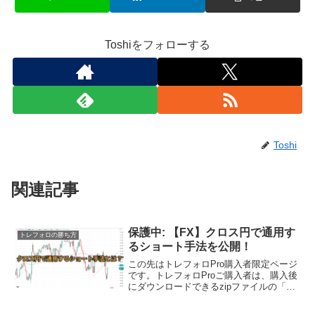
Toshiをフォローする
Toshi
関連記事
保護中: 【FX】クロス円で通用す
トレフォロの勝ち方
るショート手法を公開！
この先はトレフォロPro購入者限定ページ
です。トレフォロProご購入者は、購入後
にダウンロードできるzipファイルの「ト
レフォロの勝ち方.pdf」を閲覧し、その中
に書かれているパスワードを入力してく