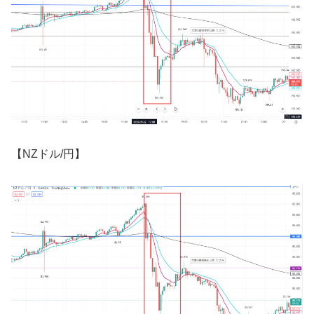
【
NZ
ドル
/
円】