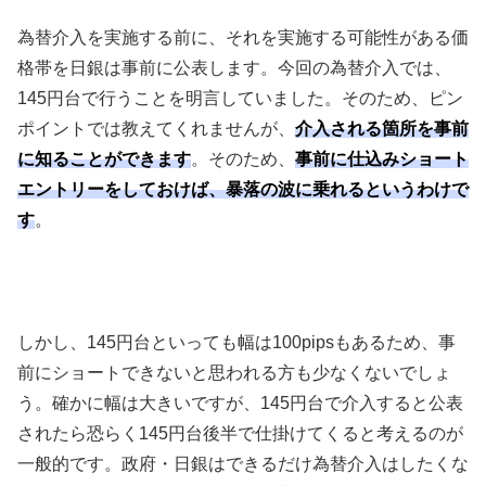
為替介入を実施する前に、それを実施する可能性がある価
格帯を日銀は事前に公表します。今回の為替介入では、
145
円台で行うことを明言していました。そのため、ピン
ポイントでは教えてくれませんが、
介入される箇所を事前
に知ることができます
。そのため、
事前に仕込みショート
エントリーをしておけば、暴落の波に乗れるというわけで
す
。
しかし、
145
円台といっても幅は
100pips
もあるため、事
前にショートできないと思われる方も少なくないでしょ
う。確かに幅は大きいですが、
145
円台で介入すると公表
されたら恐らく
145
円台後半で仕掛けてくると考えるのが
一般的です。政府・日銀はできるだけ為替介入はしたくな