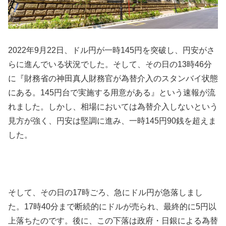
2022
年
9
月
22
日、ドル円が一時
145
円を突破し、円安がさ
らに進んでいる状況でした。そして、その日の
13
時
46
分
に『財務省の神田真人財務官が為替介入のスタンバイ状態
にある。
145
円台で実施する用意がある』という速報が流
れました。しかし、相場においては為替介入しないという
見方が強く、円安は堅調に進み、一時
145
円
90
銭を超えま
した。
そして、その日の
17
時ごろ、急にドル円が急落しまし
た。
17
時
40
分まで断続的にドルが売られ、最終的に
5
円以
上落ちたのです。後に、この下落は政府・日銀による為替