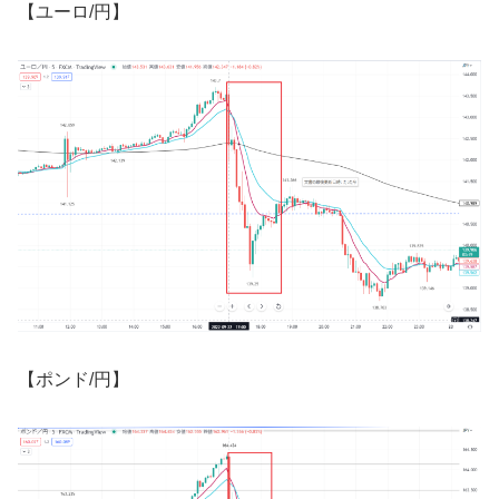
【ユーロ
/
円】
【ポンド
/
円】