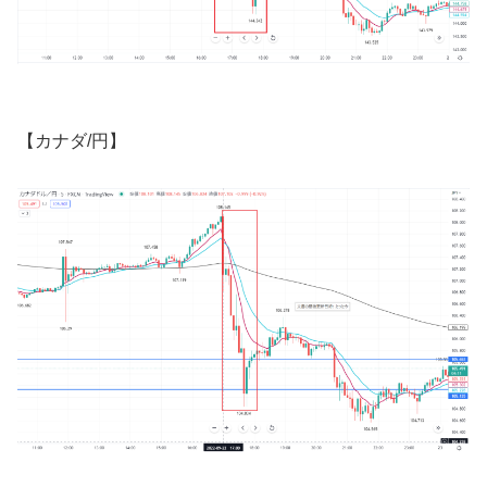
【カナダ
/
円】