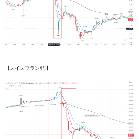
【スイスフラン
/
円】