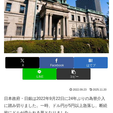
X
Facebook
はてブ
LINE
コピー
2022.09.23
2025.11.20
日本政府・日銀は
2022
年
9
月
22
日に
24
年ぶりの為替介入
に踏み切りました。一時、ドル円が
5
円以上急落し、断続
的にドルが売られる形となりました。