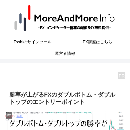
Toshiのサインツール
FX講座はこちら
運営者情報
PR
勝率が上がるFXのダブルボトム・ダブル
トップのエントリーポイント
FX