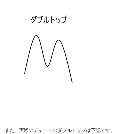
また、実際のチャートのダブルトップは下記です。