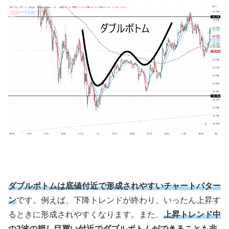
ダブルボトムは底値付近で形成されやすいチャートパター
ン
です。例えば、下降トレンドが終わり、いったん上昇す
るときに形成されやすくなります。また、
上昇トレンド中
の2波の押し目買い付近でダブルボトムができることも非