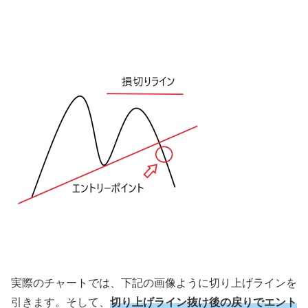
実際のチャートでは、下記の画像ように切り上げラインを
引きます。そして、
切り上げライン抜け後の戻りでエント