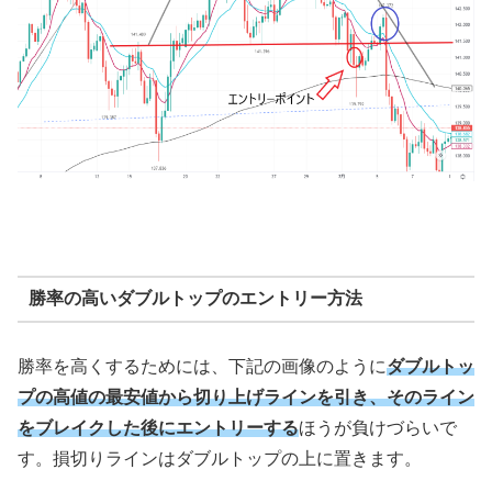
勝率の高いダブルトップのエントリー方法
勝率を高くするためには、下記の画像のように
ダブルトッ
プの高値の最安値から切り上げラインを引き、そのライン
をブレイクした後にエントリーする
ほうが負けづらいで
す。損切りラインはダブルトップの上に置きます。