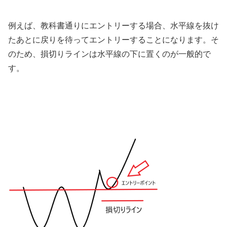
例えば、教科書通りにエントリーする場合、水平線を抜け
たあとに戻りを待ってエントリーすることになります。そ
のため、損切りラインは水平線の下に置くのが一般的で
す。