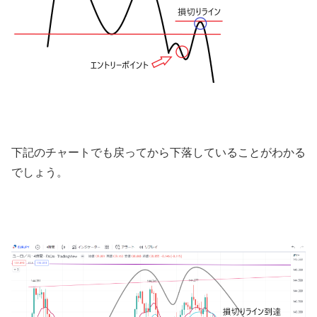
下記のチャートでも戻ってから下落していることがわかる
でしょう。