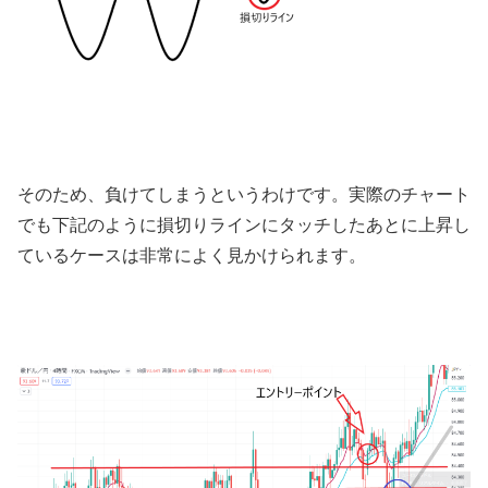
そのため、負けてしまうというわけです。実際のチャート
でも下記のように損切りラインにタッチしたあとに上昇し
ているケースは非常によく見かけられます。