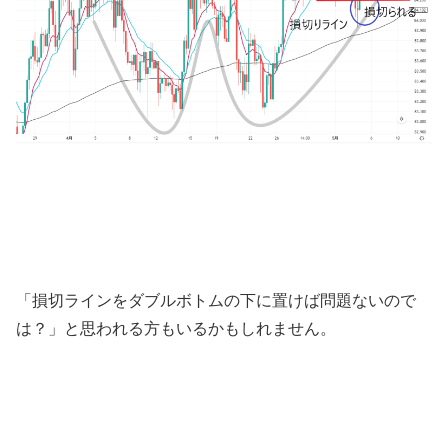
「損切ラインをダブルボトムの下に置けば問題ないので
は？」と思われる方もいるかもしれません。