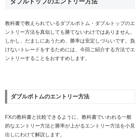
ダブルトップのエントリー方法
教科書で教えられているダブルボトム・ダブルトップのエ
ントリー方法を真似しても勝てないわけではありません。
しかし、だましにあうため、勝率は安定しづらいです。負
けないトレードをするためには、今回ご紹介する方法でエ
ントリーすることをおすすめします。
ダブルボトムのエントリー方法
FX
の教科書と比較できるように、教科書でいわれる一般
的なエントリー方法と勝率が上がるエントリー方法を小見
出しにわけて解説します。