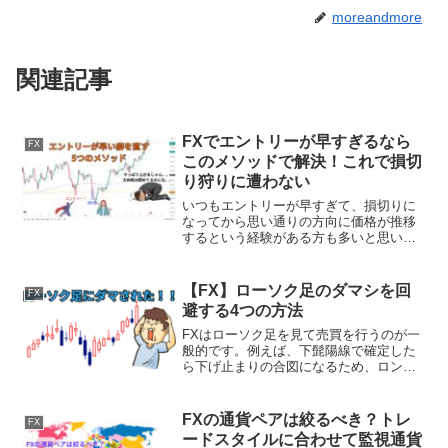
moreandmore
関連記事
FXでエントリーが早すぎるなら
FX
このメソッドで解決！これで損切
り狩りに遭わない
いつもエントリーが早すぎて、損切りに
なってから思い通りの方向に価格が推移
するという経験がある方も多いと思いま
す。それは、エントリータイミングが早
すぎることで起こることであり、エント
リータイミングを見直すことで、損切り
【FX】ローソク足のダマシを回
FX
になる回数を減らせる可能...
避する4つの方法
FXはローソク足を見て売買を行うのが一
般的です。例えば、下髭陽線で確定した
ら下げ止まりの合図になるため、ロング
エントリーをしたり、逆に上髭陽線なら
上げ止まりの合図なので、ショートエン
トリーしたりします。しかし、そのよう
FXの通貨ペアは絞るべき？トレ
FX
なローソク足の形を真に...
ードスタイルに合わせて監視通貨