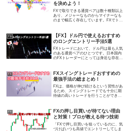
を決めよう！
FXで取引できる通貨ペアは数十種類以上
あり、メジャーなものからマイナーなも
のまで幅広く存在しています。FXでトレ
ードを始めると「通貨ペアが多すぎてど
の通貨から取引していいかわからない」
といった悩みや「そもそも通貨ペアは絞
【FX】ドル円で使えるおすすめ
FX
るべき？」と悩みを抱...
のロングエントリー手法5選
FXトレードにおいて、ドル円は最も人気
のある通貨ペアのひとつです。日本国内
のFXトレーダーにとっては身近な存在で
あり、値動きのクセや市場の傾向が理解
しやすいため、多くの投資家が積極的に
取引を行っています。特にロング（買
FXスイングトレードおすすめの
FX
い）エントリーは、相場...
最強手法の総まとめ！
FXは、価格が伸び続けるという習性があ
るため、スイングトレードでも十分に期
待値の高いトレードを行うことができま
す。しかし、FX初心者の中には、スイン
グトレードでどのような手法を使い、戦
えばいいのかわからないという方も多い
FXの押し目買いが待てない理由
FX
のではないでしょうか...
と対策！プロが教える待つ技術
「FXで押し目買いを狙っているのに、気
づけばいつも高値でエントリーしてしま