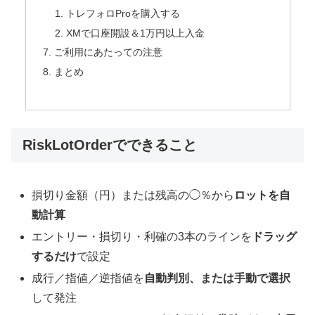
トレフォロProを購入する
XMで口座開設＆1万円以上入金
ご利用にあたっての注意
まとめ
RiskLotOrderでできること
損切り金額（円）または残高の◯％から
ロットを自
動計算
エントリー・損切り・利確の3本のラインを
ドラッグ
するだけ
で設定
成行／指値／逆指値を
自動判別、または手動で選択
して発注