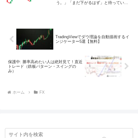
う。」「まだ下がるはず」と待っていた
はずが、上昇が加速した瞬間に焦って飛
び乗り、その直後に下落。含み損を抱
え、結局は損切り。といったような経験
に心当たりはないでしょう...
TradingViewでダウ理論を自動描画するイ
ンジケーター5選【無料】
保護中: 勝率高めたい人は絶対見て！直近
トレード（鉄板パターン・スイングの
み）
ホーム
FX