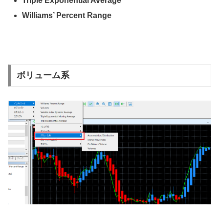
Triple Exponential Average
Williams’ Percent Range
ボリューム系