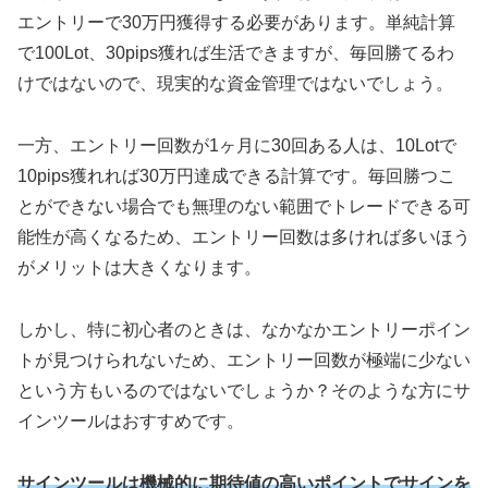
エントリーで
30
万円獲得する必要があります。単純計算
で
100Lot
、
30pips
獲れば生活できますが、毎回勝てるわ
けではないので、現実的な資金管理ではないでしょう。
一方、エントリー回数が
1
ヶ月に
30
回ある人は、
10Lot
で
10pips
獲れれば
30
万円達成できる計算です。毎回勝つこ
とができない場合でも無理のない範囲でトレードできる可
能性が高くなるため、エントリー回数は多ければ多いほう
がメリットは大きくなります。
しかし、特に初心者のときは、なかなかエントリーポイン
トが見つけられないため、エントリー回数が極端に少ない
という方もいるのではないでしょうか？そのような方にサ
インツールはおすすめです。
サインツールは機械的に期待値の高いポイントでサインを