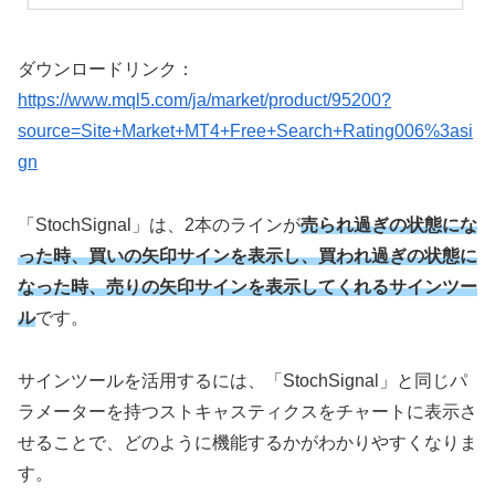
ダウンロードリンク：
https://www.mql5.com/ja/market/product/95200?
source=Site+Market+MT4+Free+Search+Rating006%3asi
gn
「StochSignal」は、2本のラインが
売られ過ぎの状態にな
った時、買いの矢印サインを表示し、買われ過ぎの状態に
なった時、売りの矢印サインを表示してくれるサインツー
ル
です。
サインツールを活用するには、「
StochSignal」と同じパ
ラメーターを持つストキャスティクスをチャートに表示さ
せることで、どのように機能するかがわかりやすくなりま
す。