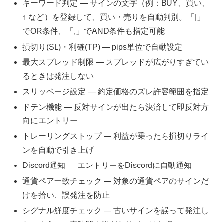
キーワード判定 ― サインの文字（例：BUY、買い、
↑ など）を登録して、買い・売りを自動判別。「|」
でOR条件、「,」でAND条件も指定可能
損切り(SL)・利確(TP) ― pips単位で自動設定
最大スプレッド制限 ― スプレッドが広がりすぎてい
るときは発注しない
スリッページ設定 ― 約定価格のズレ許容範囲を指定
ドテン機能 ― 反対サインが出たら決済して即反対方
向にエントリー
トレーリングストップ ― 利益が乗ったら損切りライ
ンを自動で引き上げ
Discord通知 ― エントリーをDiscordに自動通知
通貨ペア一致チェック ― 対象の通貨ペアのサインだ
けを拾い、誤発注を防止
シグナル鮮度チェック ― 古いサインを誤って発注し