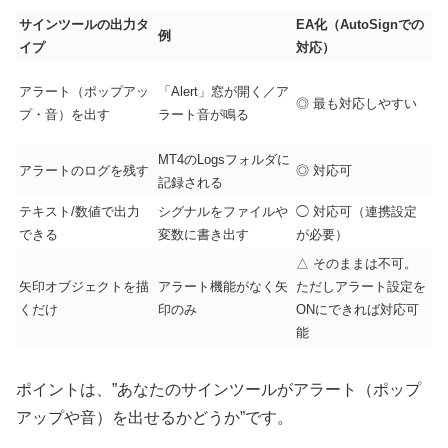
サインツールの出力タ
EA化（AutoSignでの
例
イプ
対応）
アラート（ポップアッ
「Alert」窓が開く／ア
◎ 最も対応しやすい
プ・音）を出す
ラート音が鳴る
MT4のLogsフォルダに
アラートのログを残す
◎ 対応可
記録される
テキスト/数値で出力
シグナルをファイルや
◯ 対応可（連携設定
できる
変数に書き出す
が必要）
△ そのままは不可。
矢印オブジェクトを描
アラート機能がなく矢
ただしアラート設定を
くだけ
印のみ
ONにできれば対応可
能
ポイントは、”あなたのサインツールがアラート（ポップ
アップや音）を出せるかどうか”です。