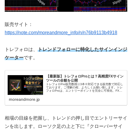
販売サイト：
https://note.com/moreandmore_info/n/n76b9113b4918
トレフォロは、
トレンドフォローに特化したサインインジ
ケーター
です。
【最新版】トレフォロProとは？高精度FXサイン
ツールの全貌を公開
トレフォロPro販売数残り3本※対応できる販売数で対応し
ております。ご理解の程、よろしくお願い致します。トレ
フォロProは、エントリーポイントを完全に可視化、FX初
心者でも使いこなすことができるサインツールです。トレ
フォロProは、相場の押...
moreandmore.jp
相場の目線を把握し、トレンドの押し目でエントリーサイ
ンを出します。ローソク足の上と下に『クローバーサイ