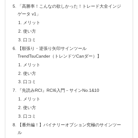
「高勝率！こんなの欲しかった！トレード大全インジ
ゲータ v1」
メリット
使い方
口コミ
【順張り・逆張り矢印サインツール
TrendTsuCander（トレンドツCanダー）】
メリット
使い方
口コミ
『先読みRCI』RCI6入門－サインNo.1&10
メリット
使い方
口コミ
【番外編！】バイナリーオプション究極のサインツー
ル