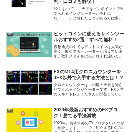
判・口コミも解説！
FXにおいて、「天底をピンポイントで当
てられるインジケーターがあれば
な・・・」と感じたことがある方は多い
でしょう。100％天底を当てられるインジ
ケーターはなかなか存在していないもの
の、それに近い形を実現できるサインツ
ビットコインに使えるサインツー
FX
ールとして人気を集めてい...
ルおすすめ2選！すべて無料！
仮想通貨の中でもビットコインは人気が
高く、取引するトレーダーが増えていま
す。取引スタイルは人それぞれ違います
が、その中でもレバレッジをかけて取引
する『仮想通貨FX』が人気を集めていま
す。そして、仮想通貨の中でもビットコ
FXのMT4用クロスカウンターを
FX
インは、値幅も広く、運...
JFX以外で入手する方法とは！？
クロスカウンターは、相場の天底を知ら
せてくれるインジケーターです。FX大学
のスキャトレふうたさんが開発している
インジケーターで、トレンド転換を教え
てくれます。しかし、クロスカウンター
を入手するためには、JFXの入手条件を
2023年最新おすすめのFXブロ
FX
クリアしなければなり...
グ！勝てる手法満載
2023年、おすすめのFXブログをいくつか
ご紹介します。ここでご紹介するFXブロ