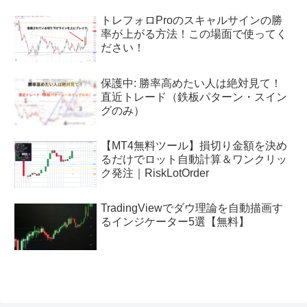
トレフォロProのスキャルサインの勝
率が上がる方法！この場面で使ってく
ださい！
保護中: 勝率高めたい人は絶対見て！
直近トレード（鉄板パターン・スイン
グのみ）
【MT4無料ツール】損切り金額を決め
るだけでロット自動計算＆ワンクリッ
ク発注｜RiskLotOrder
TradingViewでダウ理論を自動描画す
るインジケーター5選【無料】