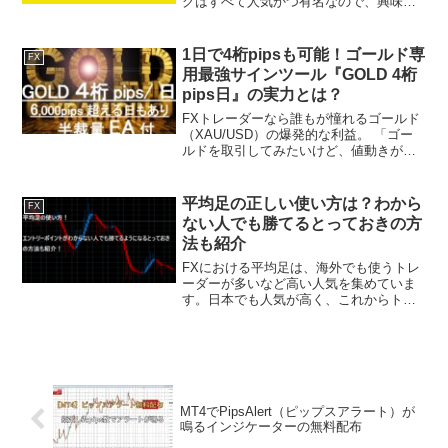
グはすべて人気かつ有名なので、興味が
ある方はぜひチェックしてみてくださ
い。海外FXふぁんくらぶ公式サイト：海
外FXふぁんくらぶは、為替相場愛好家に
1日で4桁pipsも可能！ゴールド専
FX
よって運営され...
用最強サインツール『GOLD 4桁
pips日』の実力とは？
FXトレーダーなら誰もが憧れるゴールド
（XAU/USD）の爆発的な利益。 「ゴー
ルドを取引してみたいけど、値動きが激
しすぎて怖い」「チャンスを逃してしま
い、大きな利益を取り損ねている」と感
じていませんか？ そんな方におすすめな
平均足の正しい使い方は？わから
FX
のが、ゴールド...
ない人でも勝てるとっておきの方
法も紹介
FXにおける平均足は、海外でも使うトレ
ーダーが多いなど高い人気を集めていま
す。日本でも人気が高く、これからトレ
ードで活用したいと考えている方も多い
のではないでしょうか。しかし、実際に
平均足をチャートに入れてトレードをし
ても、「なかなかうまく...
MT4でPipsAlert（ピップスアラート）が
鳴るインジケーターの無料配布