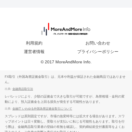
利用規約
お問い合わせ
運営者情報
プライバシーポリシー
© 2017 MoreAndMore Info.
FX取引（外国為替証拠金取引）は、元本や利益が保証された金融商品ではありませ
ん。
出典:
金融商品取引法
レバレッジにより、少額の証拠金で大きな取引が可能ですが、為替相場・金利の変
動により、預入証拠金を上回る損失が発生する可能性があります。
出典:
金融庁 いわゆる外国為替証拠金取引について
スプレッドは原則固定ですが、市場の急変時等には拡大する場合があります。スワ
ップポイントは日々変動し、受取りが支払いに転じる可能性もあります。取引を行
う際は、金融商品取引業者の登録の有無を確認し、契約締結前交付書面等をよくお
読みのうえ、ご自身の判断と責任でお取引ください。