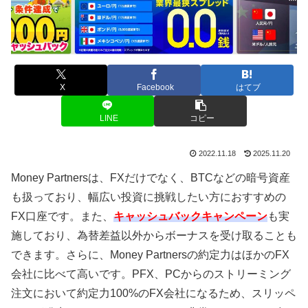
X
Facebook
はてブ
LINE
コピー
2022.11.18
2025.11.20
Money Partners
は、
FX
だけでなく、
BTC
などの暗号資産
も扱っており、幅広い投資に挑戦したい方におすすめの
FX
口座です。また、
キャッシュバックキャンペーン
も実
施しており、為替差益以外からボーナスを受け取ることも
できます。さらに、
Money Partners
の約定力はほかの
FX
会社に比べて高いです。
PFX
、
PC
からのストリーミング
注文において約定力
100%
の
FX
会社になるため、スリッペ