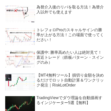
為替介入後のリバを取る方法！為替介
入以外でも使えます
トレフォロProのスキャルサインの勝
率が上がる方法！この場面で使ってく
ださい！
保護中: 勝率高めたい人は絶対見て！
直近トレード（鉄板パターン・スイン
グのみ）
【MT4無料ツール】損切り金額を決め
るだけでロット自動計算＆ワンクリッ
ク発注｜RiskLotOrder
TradingViewでダウ理論を自動描画す
るインジケーター5選【無料】