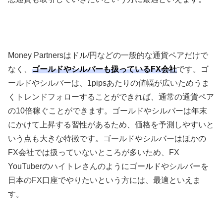
Money Partners
はドル
/
円などの一般的な通貨ペアだけで
なく、
ゴールドやシルバーも扱っているFX会社
です。ゴ
ールドやシルバーは、
1pips
あたりの値幅が広いためうま
くトレンドフォローすることができれば、通常の通貨ペア
の
10
倍稼ぐことができます。ゴールドやシルバーは年末
にかけて上昇する習性があるため、価格を予測しやすいと
いう点も大きな特徴です。ゴールドやシルバーはほかの
FX
会社では扱っていないところが多いため、
FX
YouTuber
のハイトレさんのようにゴールドやシルバーを
日本の
FX
口座でやりたいという方には、最適といえま
す。