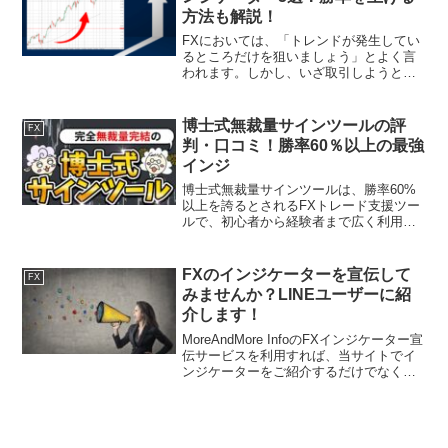
方法も解説！
FXにおいては、「トレンドが発生してい
るところだけを狙いましょう」とよく言
われます。しかし、いざ取引しようと思
うと「どこでエントリーをしたらいいか
わからない」と悩んでいる方は多いので
はないでしょうか。トレードが上手い人
博士式無裁量サインツールの評
FX
であれば、ろうそく足だ...
判・口コミ！勝率60％以上の最強
インジ
博士式無裁量サインツールは、勝率60%
以上を誇るとされるFXトレード支援ツー
ルで、初心者から経験者まで広く利用さ
れています。過去3〜10年間にわたるバッ
クテストにより信頼性が裏付けられてお
り、ツールを活用することで裁量不要で
FXのインジケーターを宣伝して
FX
一定の勝率を確保...
みませんか？LINEユーザーに紹
介します！
MoreAndMore InfoのFXインジケーター宣
伝サービスを利用すれば、当サイトでイ
ンジケーターをご紹介するだけでなく、
MoreAndMore InfoのLINE公式アカウント
に登録してくれた友達すべてにメッセー
ジを届けることができま...