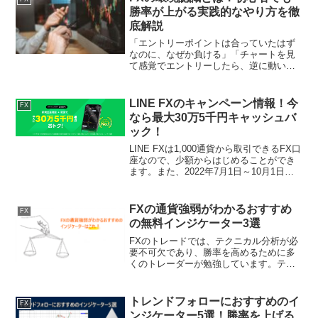
勝率が上がる実践的なやり方を徹
底解説
「エントリーポイントは合っていたはず
なのに、なぜか負ける」「チャートを見
て感覚でエントリーしたら、逆に動いて
損切りになった」FX初心者が最初につま
ずくポイントの多くは、環境認識ができ
ていないことにあります。“短期足だけを
LINE FXのキャンペーン情報！今
FX
見てエントリーする”...
なら最大30万5千円キャッシュバ
ック！
LINE FXは1,000通貨から取引できるFX口
座なので、少額からはじめることができ
ます。また、2022年7月1日～10月1日の
朝9:00～深夜の3:00までスプレッドを縮
小中です。お得にエントリーすることが
できるため、期間中はLINE ...
FXの通貨強弱がわかるおすすめ
FX
の無料インジケーター3選
FXのトレードでは、テクニカル分析が必
要不可欠であり、勝率を高めるために多
くのトレーダーが勉強しています。テク
ニカル分析にも幅広い種類があります
が、その一部となるのが『通貨強弱』で
す。通貨強弱は、簡単に説明すると『ど
トレンドフォローにおすすめのイ
FX
の通貨が強く、どの通貨が...
ンジケーター5選！勝率を上げる