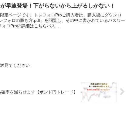
ーンが早速登場！下がらないから上がるしかない！
者限定ページです。トレフォロProご購入者は、購入後にダウンロ
トレフォロの勝ち方.pdf」を閲覧し、その中に書かれているパスワー
ロProの詳細はこちらパス...
絶対見てください
ける確率を減らせます【ポンド円トレード】