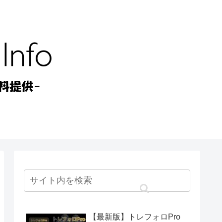
【最新版】トレフォロPro