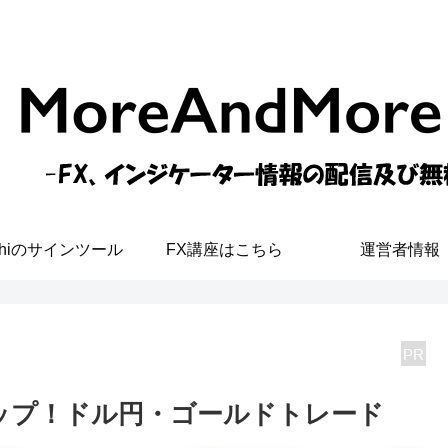
shiのサインツール
FX講座はこちら
運営者情報
PR
アップ！ドル円・ゴールドトレード