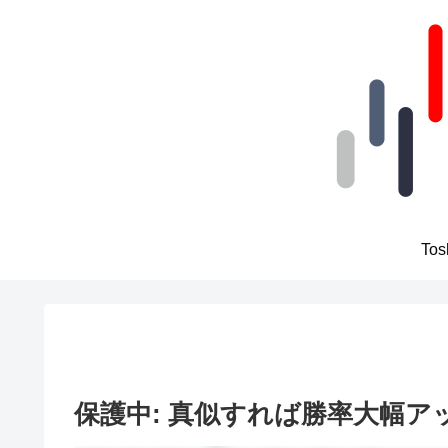
To
保護中: 真似すれば勝率大幅