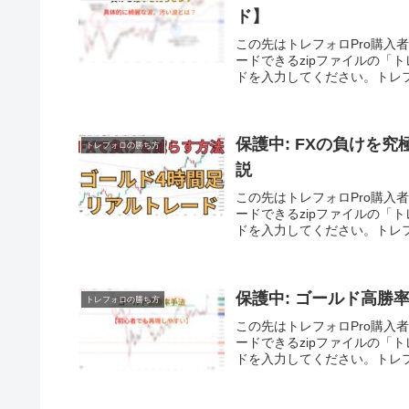
ド】
この先はトレフォロPro購入
ードできるzipファイルの「
ドを入力してください。トレフォ
保護中: FXの負けを
トレフォロの勝ち方
説
この先はトレフォロPro購入
ードできるzipファイルの「
ドを入力してください。トレフォ
保護中: ゴールド高勝
トレフォロの勝ち方
この先はトレフォロPro購入
ードできるzipファイルの「
ドを入力してください。トレフォ