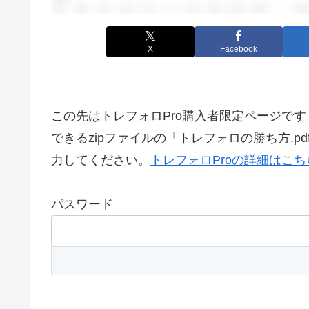
X
Facebook
この先はトレフォロPro購入者限定ページです
できるzipファイルの「トレフォロの勝ち方.
力してください。
トレフォロProの詳細はこち
パスワード