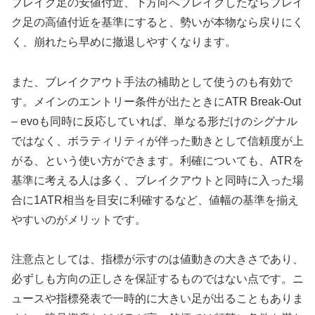
ブレイク足の安値付近、下方向へブレイクしたならブレイ
ク足の高値付近を基準にすると、勢いが本物なら戻りにく
く、崩れたら早めに撤退しやすくなります。
また、ブレイクアウト手法の補助として使うのも有効で
す。メインのエントリー条件が出たときにATR Break-Out
– evoも同時に反応していれば、単なる形だけのシグナル
ではなく、ボラティリティが伴った動きとして信頼度が上
がる、という使い方ができます。利確についても、ATRを
基準に考える人は多く、ブレイクアウトと同時に入った場
合に1ATR相当を目安に利確するなど、値幅の基準を揃え
やすいのがメリットです。
注意点としては、指標が示すのは値動きの大きさであり、
必ずしも方向の正しさを保証するものではない点です。ニ
ュースや指標発表で一時的に大きい足が出ることもありま