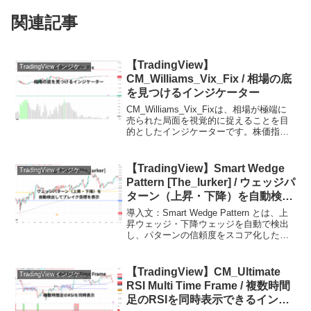
関連記事
【TradingView】
TradingViewインジケーターおすすめ一覧
CM_Williams_Vix_Fix / 相場の底
を見つけるインジケーター
CM_Williams_Vix_Fixは、相場が極端に
売られた局面を視覚的に捉えることを目
的としたインジケーターです。株価指数
向けのVIXと同じような考え方をベースに
しながら、FXや仮想通貨など幅広い資産
クラスで使用できる点が特徴です。価
【TradingView】Smart Wedge
TradingViewインジケーターおすすめ一覧
格...
Pattern [The_lurker] / ウェッジパ
ターン（上昇・下降）を自動検出
してブレイク目標を表示するイン
導入文：Smart Wedge Pattern とは、上
ジケーター
昇ウェッジ・下降ウェッジを自動で検出
し、パターンの信頼度をスコア化したう
えで、ブレイク後の目標値まで可視化で
きるTradingViewインジケーターです。ウ
ェッジはテクニカル分析の中で...
【TradingView】CM_Ultimate
TradingViewインジケーターおすすめ一覧
RSI Multi Time Frame / 複数時間
足のRSIを同時表示できるインジ