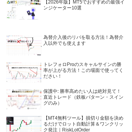
【2026年版】MT5でおすすめの最強イ
ンジケーター10選
為替介入後のリバを取る方法！為替介
入以外でも使えます
トレフォロProのスキャルサインの勝
率が上がる方法！この場面で使ってく
ださい！
保護中: 勝率高めたい人は絶対見て！
直近トレード（鉄板パターン・スイン
グのみ）
【MT4無料ツール】損切り金額を決め
るだけでロット自動計算＆ワンクリッ
ク発注｜RiskLotOrder