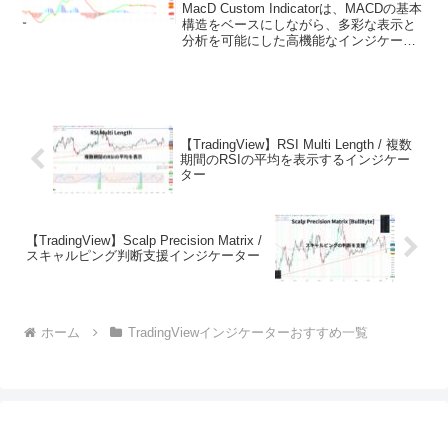
MacD Custom Indicatorは、MACDの基本
構造をベースにしながら、多彩な表示と
分析を可能にした高機能なインジケータ
ーです。複数の時間足のMACDを一つの
チャート上で確認できるため、短期と中
長期の流れを同時に把握しやすいのが...
【TradingView】RSI Multi Length / 複数
期間のRSIの平均を表示するインジケー
ター
【TradingView】Scalp Precision Matrix /
スキャルピング判断支援インジケーター
ホーム
TradingViewインジケーターおすすめ一覧