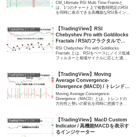
ケーター
CM_Ultimate RSI Multi Time Frameと
は、1つのチャート上で複数時間足のRSI
を同時に表示できる高機能なRSI系インジ
ケーターです。通常のRSIは現在表示して
いる時間足のみを基準に計算されます
が、このインジケータ...
【TradingView】RSI
TradingViewインジケーターおすすめ一覧
Chebyshev Pro with Goldilocks
Fractals / RSIのフラクタルでサ
インを表示
RSI Chebyshev Pro with Goldilocks
Fractals とは、RSIをベースにノイズ低減
フィルターと相場サイクルに応じた適応
型アルゴリズムを組み合わせ、さらにロ
ーソク足パターン認識とフラクタルによ
るピボット検出...
【TradingView】Moving
TradingViewインジケーターおすすめ一覧
Average Convergence-
Divergence (MACD) / トレンド転
換と売買シグナルを判断できるイ
Moving Average Convergence-
ンジケーター
Divergence（MACD）とは、トレンドの
方向性と勢いの変化を同時に把握でき
る、テクニカル分析で非常に有名なオシ
レーター系インジケーターです。短期と
長期の指数移動平均線の差を利用す...
【TradingView】MacD Custom
TradingViewインジケーターおすすめ一覧
Indicator / 高機能MACDを表示す
るインジケーター