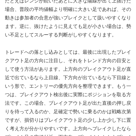
たとえばレンジが続いたあとに大きな陽線が出て上抜けた
場合、普段の平均値幅より明確に大きい足であれば、その
動きは参加者の合意が強いブレイクとして扱いやすくなり
ます。逆に、抜けたように見えても足が小さい場合は、勢
い不足としてスルーする判断がしやすくなります。
トレードへの落とし込みとしては、最後に出現したブレイ
クアウト足の方向に注目し、それをトレンド方向の目安と
して使う方法があります。上方向のブレイクアウト足が直
近で出ているなら上目線、下方向が出ているなら下目線と
いう形で、エントリーの優先方向を整理できます。もう一
つは、ブレイクアウト検出後に実際にポジションを取る方
法です。この場合、ブレイクアウト足が出た直後の押し戻
りを待って入るのか、足確定で勢いに乗るのかは戦略次第
ですが、損切りはブレイクアウト足の少し上か少し下に置
く考え方が分かりやすいです。上方向へブレイクしたなら