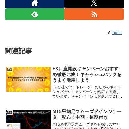
Toshi
関連記事
FX口座開設キャンペーンおすす
FX
め徹底比較！キャッシュバックを
うまく活用しよう
FX会社では、トレーダーのためのキャッ
シュバックキャンペーンを幅広く実施し
ています。キャンペーンは対象となるFX
口座を開設することで利用することがで
き、条件達成で数十万円のキャッシュバ
ックを受け取ることも可能です。せっか
MT5平均足スムーズドインジケー
FX
くFX会社にて口座開...
ター配布！中期・長期付き
MT5の平均足スムーズドをお探しの方も
いるのではないでしょうか？FX会社の中