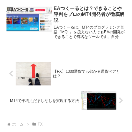
トもありますが、異なる点もいくつか存
在します。この記事では、FXとCFDの違
EAつくーるとは？できることや
FX
いを知りたい...
評判をプロのMT4開発者が徹底解
説
EAつくーるは、MT4のプログラミング言
語『MQL』を扱えない人でもEAの開発が
できることで有名なツールです。自分が
欲しいと思う機能が搭載されているEAが
存在しない場合、自分で作るしかありま
せん。しかし、開発にはMQLを使う必要
があり、それ...
【FX】1000通貨でも儲かる通貨ペアと
は？
MT4で平均足だましなしを実現する方法
ホーム
FX