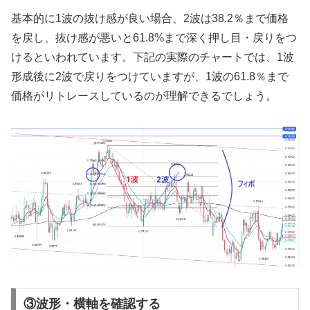
基本的に
1
波の抜け感が良い場合、
2
波は
38.2
％まで価格
を戻し、抜け感が悪いと
61.8%
まで深く押し目・戻りをつ
けるといわれています。下記の実際のチャートでは、
1
波
形成後に
2
波で戻りをつけていますが、
1
波の
61.8
％まで
価格がリトレースしているのが理解できるでしょう。
③波形・横軸を確認する