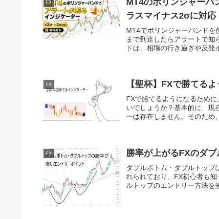
MT4のボリンジャー
FX
ラスマイナス2σに対応
MT4でボリンジャーバンドを
まで到達したらアラートで知
ドは、相場の行き過ぎや反発ポ
【聖杯】FXで勝てるよ
FX
FXで勝てるようになるため
いでしょうか？基本的に、現
ーは存在しません。そのため、
勝率が上がるFXのダ
FX
ダブルボトム・ダブルトップ
れられており、FX初心者も
ルトップのエントリー方法を教