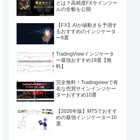
とは？高精度FXサインツー
ルの全貌を公開
【FX】AIが値動きを予測す
るおすすめのインジケータ
ー8選
TradingViewインジケータ
ー最強おすすめ19選【無
料】
完全無料！Tradingviewで有
名な売買サインインジケー
ターおすすめ10選
【2026年版】MT5でおすす
めの最強インジケーター10
選