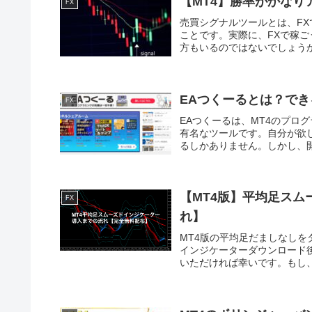
【MT4】勝率がかなり
FX
売買シグナルツールとは、F
ことです。実際に、FXで稼
方もいるのではないでしょうか
EAつくーるとは？でき
FX
EAつくーるは、MT4のプロ
有名なツールです。自分が欲
るしかありません。しかし、開
【MT4版】平均足ス
FX
れ】
MT4版の平均足だましなし
インジケーターダウンロード
いただければ幸いです。もし、More