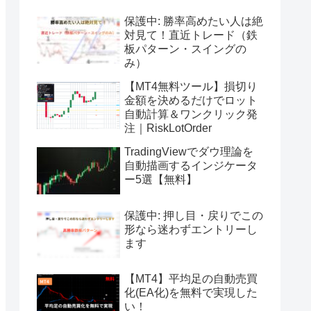
保護中: 勝率高めたい人は絶
対見て！直近トレード（鉄
板パターン・スイングの
み）
【MT4無料ツール】損切り
金額を決めるだけでロット
自動計算＆ワンクリック発
注｜RiskLotOrder
TradingViewでダウ理論を
自動描画するインジケータ
ー5選【無料】
保護中: 押し目・戻りでこの
形なら迷わずエントリーし
ます
【MT4】平均足の自動売買
化(EA化)を無料で実現した
い！