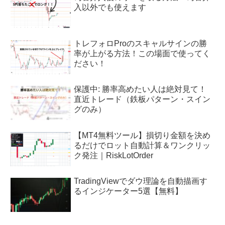
入以外でも使えます
トレフォロProのスキャルサインの勝
率が上がる方法！この場面で使ってく
ださい！
保護中: 勝率高めたい人は絶対見て！
直近トレード（鉄板パターン・スイン
グのみ）
【MT4無料ツール】損切り金額を決め
るだけでロット自動計算＆ワンクリッ
ク発注｜RiskLotOrder
TradingViewでダウ理論を自動描画す
るインジケーター5選【無料】