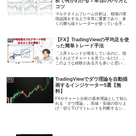
析で何がわかる？本当のやり方と
コツ
マルチタイムフレーム分析は、相場の環
境認識をする上で非常に重要であり、多
くの勝ち組トレーダーが使っている手法
です。しかし、初心者にとっては難し
く、実際にどのようなやり方で行えばい
いのかわからないという方もいるのでは
【FX】TradingViewの平均足を使
FX
ないでしょうか？ 今回は、...
った簡単トレード手法
「上昇トレンドが発生しているのに、指
をくわえてチャートを見ているだけ...」
このような経験がある方も多いと思いま
す。上昇トレンドが発生すると、大きく
価格が上昇してしまいます。そのため、
損切りラインが遠くなり、エントリーが
TradingViewでダウ理論を自動描
FX
しづらくなるのです。...
画するインジケーター5選【無
料】
FXやチャート分析の基本理論として知ら
れる「ダウ理論」。高値・安値の切り上
げ・切り下げでトレンドを判断するシン
プルな考え方ですが、実際のチャート上
で毎回目視判断するのは意外と手間がか
かります。 そこで役立つのが、ダウ理論
の考え方をチャート上...