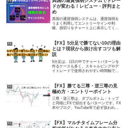
異国の通貨強弱システムでトレー
FX
ドが変わる！レビュー・評判まと
め
異国の通貨強弱システムは、通貨強弱を
うまく利用してエントリーサインや利
確、損切りをチャート上に表示してくれ
るインジケーターです。通貨強弱は、エ
ントリー根拠のひとつにもなり得るほど
トレードにおいて重要な要素のひとつに
【FX】5分足で勝てない10の理由
FX
なります。しかし、実際のト...
とは？現状から抜け出すコツも解
説
5分足は、1日の中でチャートパターンを
作るケースも多く、スキャルピングやデ
イトレードで使用されやすい時間軸で
す。幅広いトレードスタイルで使われる
ため、FXの経験がある人で5分足を見た
ことがないという方は少ないでしょう。
【FX】勝てる三尊・逆三尊の見
FX
しかし、5分足は短期足...
極め方・エントリーポイント
三尊・逆三尊は、ダブルボトム・トップ
と同様にFXで頻出するパターンです。FX
本やブログ、YouTube等で必ず扱われる
テーマになるため初心者トレーダーでも
知っているという方は多いのではないで
しょうか？ しかし、実際のチャートで三
【FX】マルチタイムフレーム分
FX
尊・逆三尊を...