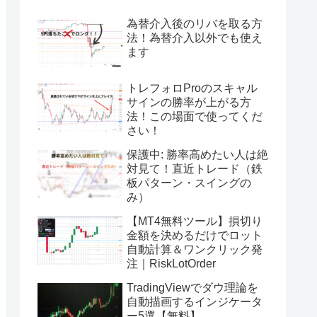
為替介入後のリバを取る方
法！為替介入以外でも使え
ます
トレフォロProのスキャル
サインの勝率が上がる方
法！この場面で使ってくだ
さい！
保護中: 勝率高めたい人は絶
対見て！直近トレード（鉄
板パターン・スイングの
み）
【MT4無料ツール】損切り
金額を決めるだけでロット
自動計算＆ワンクリック発
注｜RiskLotOrder
TradingViewでダウ理論を
自動描画するインジケータ
ー5選【無料】