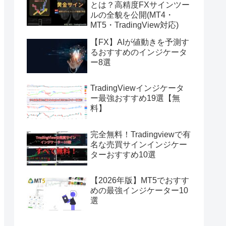
とは？高精度FXサインツー
ルの全貌を公開(MT4・
MT5・TradingView対応)
【FX】AIが値動きを予測す
るおすすめのインジケータ
ー8選
TradingViewインジケータ
ー最強おすすめ19選【無
料】
完全無料！Tradingviewで有
名な売買サインインジケー
ターおすすめ10選
【2026年版】MT5でおすす
めの最強インジケーター10
選