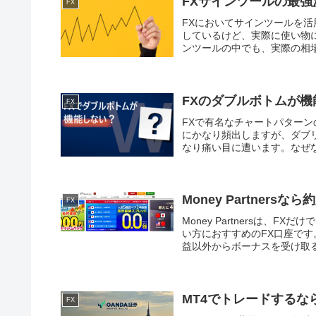
FXサインツールの最強
FX
FXにおいてサインツールを
しているけど、実際に使い物
ンツールの中でも、実際の相場
FXのダブルボトムが
FX
FXで有名なチャートパター
にかなり頻出しますが、ダブ
なり痛い目に遭います。なぜな
Money Partner
FX
Money Partnersは、
い方におすすめのFX口座で
益以外からボーナスを受け取る
MT4でトレードするな
FX