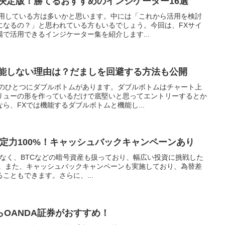
決定版！勝てるおすすめのインジケーター16選
活用している方は多いかと思います。中には「これから活用を検討
になるの？」と思われている方もいるでしょう。今回は、FXサイ
で活用できるインジケーター集を紹介します...
機能しない理由は？だましを回避する方法も公開
ンのひとつにダブルボトムがあります。ダブルボトムはチャート上
リューの形を作っているだけで底堅いと思ってエントリーするとか
ら、FXでは機能するダブルボトムと機能し...
sなら約定力100%！キャッシュバックキャンペーンあり
FXだけでなく、BTCなどの暗号資産も扱っており、幅広い投資に挑戦した
す。また、キャッシュバックキャンペーンも実施しており、為替差
こともできます。さらに、...
らOANDA証券がおすすめ！