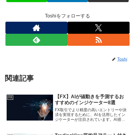
Toshiをフォローする
Toshi
関連記事
【FX】AIが値動きを予測するお
FX
すすめのインジケーター8選
FX取引でより精度の高いエントリーや決
済を実現するために、AIを活用したイン
ジケーターが注目されています。AI搭載
のインジケーターとは、AIが人間の代わ
りに価格の動向を予測し、買い・売りポ
イントでサインを表示してくれたり、自