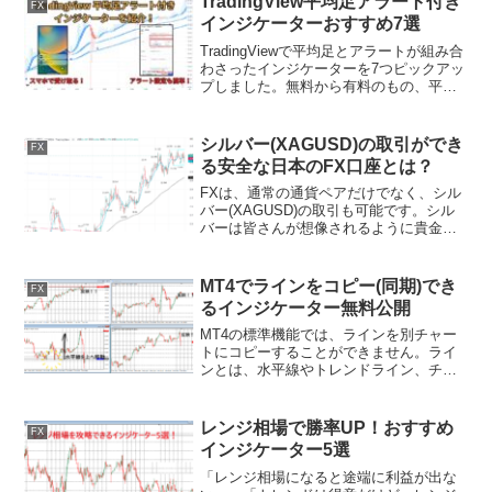
TradingView平均足アラート付き
FX
動でエントリー・...
インジケーターおすすめ7選
TradingViewで平均足とアラートが組み合
わさったインジケーターを7つピックアッ
プしました。無料から有料のもの、平均
足スムーズドが搭載されているインジケ
ーターや平均足の中期・長期インジケー
ターが含まれるものまで、幅広くご紹介
シルバー(XAGUSD)の取引ができ
FX
していきま...
る安全な日本のFX口座とは？
FXは、通常の通貨ペアだけでなく、シル
バー(XAGUSD)の取引も可能です。シル
バーは皆さんが想像されるように貴金属
を意味します。それを米ドルで売った
り、買ったりしてトレードすることがで
きる銘柄です。シルバー(XAGUSD)の取
MT4でラインをコピー(同期)でき
FX
引を検討して...
るインジケーター無料公開
MT4の標準機能では、ラインを別チャー
トにコピーすることができません。ライ
ンとは、水平線やトレンドライン、チャ
ネルライン、フィボナッチなどを意味し
ます。そのため、『不便だ...』と思われ
ている方もいるのではないでしょうか？
レンジ相場で勝率UP！おすすめ
FX
この記事を最後まで...
インジケーター5選
「レンジ相場になると途端に利益が出な