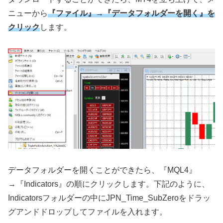
ニューから
『ファイル』→『データフォルダーを開く』を
クリック
します。
データフォルダーを開くことができたら、『
MQL4
』
→『
Indicators
』の順にクリックします。下記のように、
Indicators
フォルダーの中に
JPN_Time_SubZero
をドラッ
グアンドドロップしてファイルを入れます。