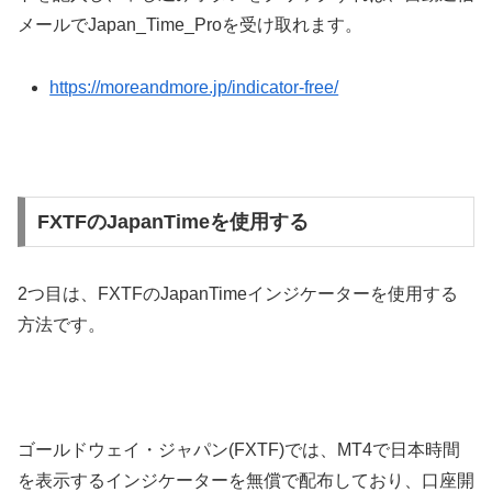
メールでJapan_Time
_Pro
を受け取れます。
https://moreandmore.jp/indicator-free/
FXTFのJapanTimeを使用する
2
つ目は、
FXTF
の
JapanTime
インジケーターを使用する
方法です。
ゴールドウェイ・ジャパン
(FXTF)
では、
MT4
で日本時間
を表示するインジケーターを無償で配布しており、口座開