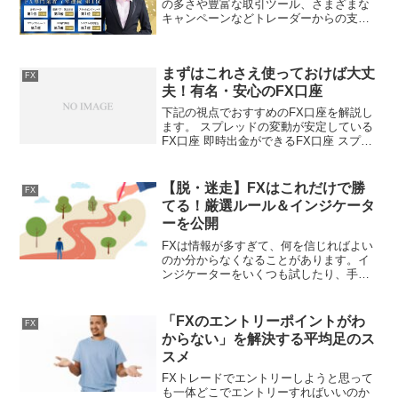
の多さや豊富な取引ツール、さまざまな
キャンペーンなどトレーダーからの支持
を集めているFX会社です。この記事では
LION FXの基本情報から特徴、どのよう
な人におすすめなのか紹介していますの
まずはこれさえ使っておけば大丈
で、ぜひ参...
FX
夫！有名・安心のFX口座
下記の視点でおすすめのFX口座を解説し
ます。 スプレッドの変動が安定している
FX口座 即時出金ができるFX口座 スプレ
ッドが狭くスキャルピングができるFX口
座取引をする上でスプレッドの変動の安
定は非常に重要です。例えば、グラング
【脱・迷走】FXはこれだけで勝
FX
ランなスプレ...
てる！厳選ルール＆インジケータ
ーを公開
FXは情報が多すぎて、何を信じればよい
のか分からなくなることがあります。イ
ンジケーターをいくつも試したり、手法
を次々と変えてみたりしても、なかなか
結果が出ない。そんな『迷走状態』に陥
っている方も多いのではないでしょう
「FXのエントリーポイントがわ
FX
か。実は、FXで安定して...
からない」を解決する平均足のス
スメ
FXトレードでエントリーしようと思って
も一体どこでエントリーすればいいのか