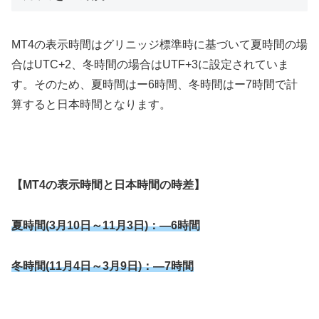
MT4
の表示時間はグリニッジ標準時に基づいて夏時間の場
合は
UTC+2
、冬時間の場合は
UTF+3
に設定されていま
す。そのため、夏時間はー
6
時間、冬時間はー
7
時間で計
算すると日本時間となります。
【
MT4
の表示時間と日本時間の時差】
夏時間(3月10日～11月3日)：―6時間
冬時間(11月4日～3月9日)：―7時間