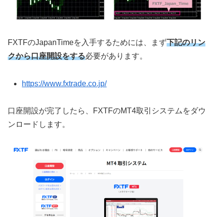
FXTF
の
JapanTime
を入手するためには、まず
下記のリン
クから口座開設をする
必要があります。
https://www.fxtrade.co.jp/
口座開設が完了したら、
FXTF
の
MT4
取引システムをダウ
ンロードします。