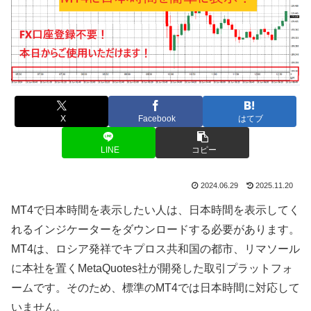
X
Facebook
はてブ
LINE
コピー
2024.06.29
2025.11.20
MT4
で日本時間を表示したい人は、日本時間を表示してく
れるインジケーターをダウンロードする必要があります。
MT4
は、ロシア発祥でキプロス共和国の都市、リマソール
に本社を置く
MetaQuotes
社が開発した取引プラットフォ
ームです。そのため、標準の
MT4
では日本時間に対応して
いません。