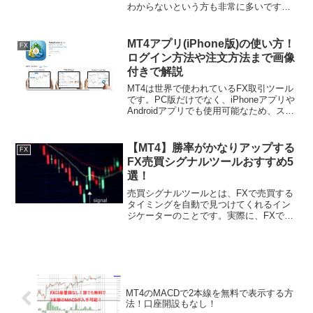
わからないという方も非常に多いです。
特に、FX初心者の場合は、知識が少ない
分、エントリー箇所を見つける力がない
ため、『エントリーポイントがわからな
MT4アプリ(iPhone版)の使い方！
FX
い』という現象に陥り...
ログイン方法や注文方法まで画像
付きで解説
MT4は世界で使われているFX取引ツール
です。PC版だけでなく、iPhoneアプリや
Androidアプリでも使用可能なため、スマ
ホから取引することができます。 しか
し、はじめてMT4を使用する方の中に
は、使用方法がわからないという方もい
【MT4】勝率がかなりアップする
FX
るの...
FX売買シグナルツールおすすめ5
選！
売買シグナルツールとは、FXで売買する
タイミングを自動で見つけてくれるイン
ジケーターのことです。実際に、FXで稼
ごうとする際、どこでエントリーすれば
いいのかわからないという方もいるので
はないでしょうか？また、自分のタイミ
ングでエントリーした...
MT4のMACDで2本線を無料で表示する方
法！口座開設もなし！