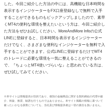
した。今回ご紹介した方法の中には、高機能な日本時間を
表示するインジケーターを
FX
口座登録なしで無料で入手
することができるものもピックアップしましたので、素早
く
MT4
の便利な環境を整えたいという方は、今回ご紹介し
た方法をぜひお試しください。
MoreAndMore Info
の公式
LINE
に登録すると、日本時間を表示するインジケーター
だけでなく、さまざまな便利なインジケーターを無料で入
手することができます。公式
LINE
に登録するだけで
MT4
のトレードに必要な環境を一気に整えることができるの
で、『ちょっと
MT4
使いづらいな』と思われている方は、
ぜひ試してみてください。
※本サイトは情報提供が目的であり、個別の金融商品に関する契約締結の代理や媒
介、斡旋、推奨、勧誘を行うものではありません。本サイト掲載の情報に基づいて
被ったいかなる損害についても、当社及び情報提供者は一切の責任を負いません。