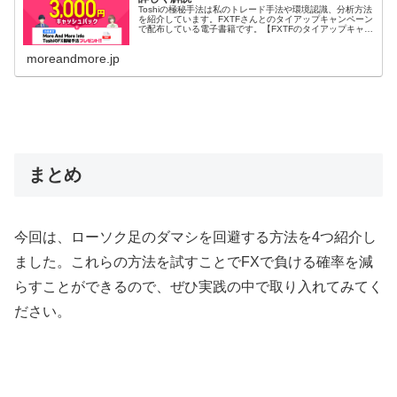
Toshiの極秘手法は私のトレード手法や環境認識、分析方法
を紹介しています。FXTFさんとのタイアップキャンペーン
で配布している電子書籍です。【FXTFのタイアップキャン
ペーンでToshiのFX極秘手法を入手する】 ToshiのFX極秘
手法...
moreandmore.jp
まとめ
今回は、ローソク足のダマシを回避する方法を
4
つ紹介し
ました。これらの方法を試すことで
FX
で負ける確率を減
らすことができるので、ぜひ実践の中で取り入れてみてく
ださい。