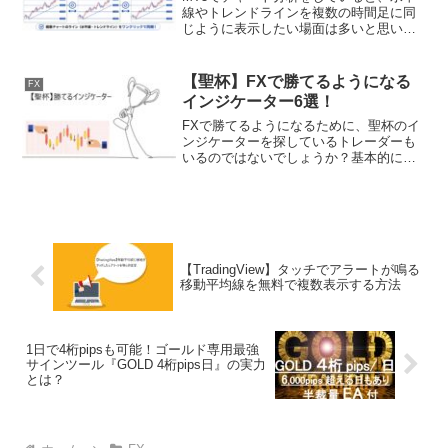
線やトレンドラインを複数の時間足に同
じように表示したい場面は多いと思いま
す。例えば、ドル円の4時間足で重要な高
値・安値に水平線を引いたあと、15分足
や5分足でも同じラインを確認したい場
【聖杯】FXで勝てるようになる
FX
合、通常であればそ...
インジケーター6選！
FXで勝てるようになるために、聖杯のイ
ンジケーターを探しているトレーダーも
いるのではないでしょうか？基本的に、
現在販売されているインジケーターの中
で勝率100%のインジケーターは存在しま
せん。そのため、必ず勝てるインジケー
ターを見つけること...
【TradingView】タッチでアラートが鳴る
移動平均線を無料で複数表示する方法
1日で4桁pipsも可能！ゴールド専用最強
サインツール『GOLD 4桁pips日』の実力
とは？