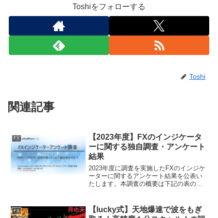
Toshiをフォローする
Toshi
関連記事
【2023年度】FXのインジケータ
FX
ーに関する独自調査・アンケート
結果
2023年度に調査を実施したFXのインジケ
ーターに関するアンケート結果を公表い
たします。本調査の概要は下記の表の通
りです。アンケート調査実施内容調査方
法MoreAndMore Infoに登録するLINE公式
アカウントユーザー700名調査内容...
【lucky式】天地爆速で波をもぎ
FX