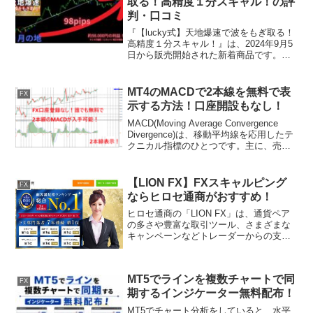
取る！高精度１分スキャル！の評
判・口コミ
『【lucky式】天地爆速で波をもぎ取る！
高精度１分スキャル！』は、2024年9月5
日から販売開始された新着商品です。近
年、スキャルピングの中でも1分足を使っ
たトレードが流行しており、トレードの
補助としてサインツールを活用する方が
MT4のMACDで2本線を無料で表
FX
増えていま...
示する方法！口座開設もなし！
MACD(Moving Average Convergence
Divergence)は、移動平均線を応用したテ
クニカル指標のひとつです。主に、売買
タイミングを使用するために使われま
す。MACDがシグナル線をゴールデンク
ロスすると買い、デッ...
【LION FX】FXスキャルピング
FX
ならヒロセ通商がおすすめ！
ヒロセ通商の「LION FX」は、通貨ペア
の多さや豊富な取引ツール、さまざまな
キャンペーンなどトレーダーからの支持
を集めているFX会社です。この記事では
LION FXの基本情報から特徴、どのよう
な人におすすめなのか紹介していますの
MT5でラインを複数チャートで同
で、ぜひ参...
FX
期するインジケーター無料配布！
MT5でチャート分析をしていると、水平