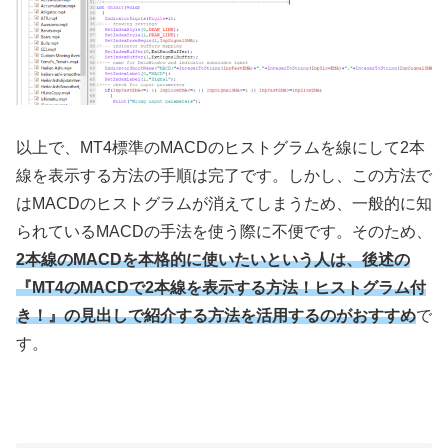
以上で、
MT4
標準の
MACD
のヒストグラムを線にして
2
本
線を表示する方法の手順は完了です。しかし、この方法で
は
MACD
のヒストグラムが消えてしまうため、一般的に知
られている
MACD
の手法を使う際に不便です。そのため、
2本線のMACDを本格的に使いたいという人は、後述の
『MT4のMACDで2本線を表示する方法！ヒストグラム付
き！
』の見出しで紹介する方法を活用するのがおすすめ
で
す。