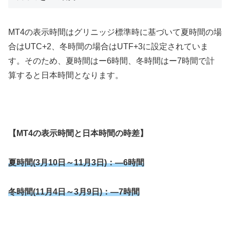
MT4
の表示時間はグリニッジ標準時に基づいて夏時間の場
合は
UTC+2
、冬時間の場合は
UTF+3
に設定されていま
す。そのため、夏時間はー
6
時間、冬時間はー
7
時間で計
算すると日本時間となります。
【
MT4
の表示時間と日本時間の時差】
夏時間(3月10日～11月3日)：―6時間
冬時間(11月4日～3月9日)：―7時間