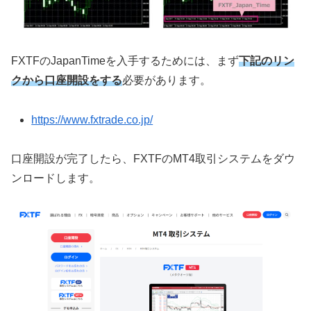
FXTF
の
JapanTime
を入手するためには、まず
下記のリン
クから口座開設をする
必要があります。
https://www.fxtrade.co.jp/
口座開設が完了したら、
FXTF
の
MT4
取引システムをダウ
ンロードします。