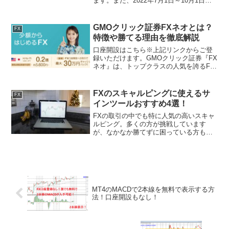
ます。また、2022年7月1日～10月1日の
朝9:00～深夜の3:00までスプレッドを縮
小中です。お得にエントリーすることが
できるため、期間中はLINE ...
GMOクリック証券FXネオとは？
FX
特徴や勝てる理由を徹底解説
口座開設はこちら※上記リンクからご登
録いただけます。GMOクリック証券『FX
ネオ』は、トップクラスの人気を誇るFX
口座です。スプレッドや取引ツールなど
は当然のこと、GMOクリック証券『FXネ
オ』は、スリップしづらくスキャルピン
FXのスキャルピングに使えるサ
FX
グに最適。Yo...
インツールおすすめ4選！
FXの取引の中でも特に人気の高いスキャ
ルピング。多くの方が挑戦しています
が、なかなか勝てずに困っている方も多
いでしょう。今回はスキャルピングに焦
点を当てた内容となっており、勝てない
原因や勝つための方法、スキャルピング
に活用できるおすすめのサ...
MT4のMACDで2本線を無料で表示する方
法！口座開設もなし！