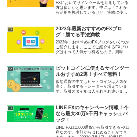
FXにおいてサインツールを活用している
方は多いかと思います。中には「これか
ら活用を検討しているけど、実際に使い
物になるの？」と思われている方もいる
でしょう。今回は、FXサインツールの中
でも、実際の相場で活用できるインジケ
2023年最新おすすめのFXブロ
FX
ーター集を紹介します...
グ！勝てる手法満載
2023年、おすすめのFXブログをいくつか
ご紹介します。ここでご紹介するFXブロ
グはすべて人気かつ有名なので、興味が
ある方はぜひチェックしてみてくださ
い。海外FXふぁんくらぶ公式サイト：海
外FXふぁんくらぶは、為替相場愛好家に
ビットコインに使えるサインツー
FX
よって運営され...
ルおすすめ2選！すべて無料！
仮想通貨の中でもビットコインは人気が
高く、取引するトレーダーが増えていま
す。取引スタイルは人それぞれ違います
が、その中でもレバレッジをかけて取引
する『仮想通貨FX』が人気を集めていま
す。そして、仮想通貨の中でもビットコ
LINE FXのキャンペーン情報！今
FX
インは、値幅も広く、運...
なら最大30万5千円キャッシュバ
ック！
LINE FXは1,000通貨から取引できるFX口
座なので、少額からはじめることができ