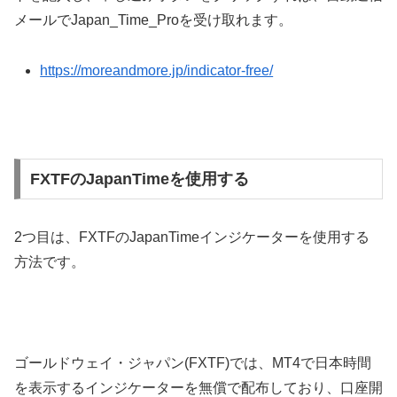
メールでJapan_Time
_Pro
を受け取れます。
https://moreandmore.jp/indicator-free/
FXTFのJapanTimeを使用する
2
つ目は、
FXTF
の
JapanTime
インジケーターを使用する
方法です。
ゴールドウェイ・ジャパン
(FXTF)
では、
MT4
で日本時間
を表示するインジケーターを無償で配布しており、口座開