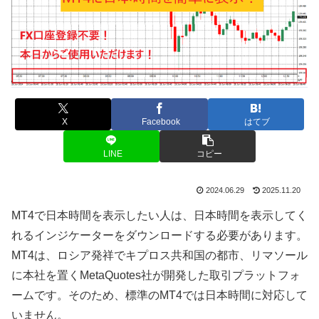
X
Facebook
はてブ
LINE
コピー
2024.06.29
2025.11.20
MT4
で日本時間を表示したい人は、日本時間を表示してく
れるインジケーターをダウンロードする必要があります。
MT4
は、ロシア発祥でキプロス共和国の都市、リマソール
に本社を置く
MetaQuotes
社が開発した取引プラットフォ
ームです。そのため、標準の
MT4
では日本時間に対応して
いません。