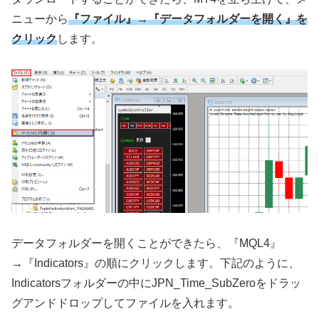
ニューから
『ファイル』→『データフォルダーを開く』を
クリック
します。
データフォルダーを開くことができたら、『
MQL4
』
→『
Indicators
』の順にクリックします。下記のように、
Indicators
フォルダーの中に
JPN_Time_SubZero
をドラッ
グアンドドロップしてファイルを入れます。