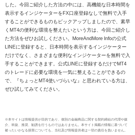
した。今回ご紹介した方法の中には、高機能な日本時間を
表示するインジケーターを
FX
口座登録なしで無料で入手
することができるものもピックアップしましたので、素早
く
MT4
の便利な環境を整えたいという方は、今回ご紹介し
た方法をぜひお試しください。
MoreAndMore Info
の公式
LINE
に登録すると、日本時間を表示するインジケーター
だけでなく、さまざまな便利なインジケーターを無料で入
手することができます。公式
LINE
に登録するだけで
MT4
のトレードに必要な環境を一気に整えることができるの
で、『ちょっと
MT4
使いづらいな』と思われている方は、
ぜひ試してみてください。
※本サイトは情報提供が目的であり、個別の金融商品に関する契約締結の代理や媒
介、斡旋、推奨、勧誘を行うものではありません。本サイト掲載の情報に基づいて
被ったいかなる損害についても、当社及び情報提供者は一切の責任を負いません。