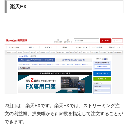
楽天FX
2
社目は、楽天
FX
です。楽天
FX
では、ストリーミング注
文の利益幅、損失幅から
pips
数を指定して注文することが
できます。