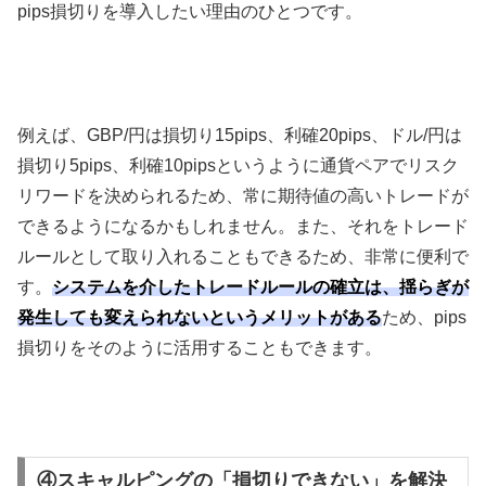
pips
損切りを導入したい理由のひとつです。
例えば、
GBP/
円は損切り
15pips
、利確
20pips
、ドル
/
円は
損切り
5pips
、利確
10pips
というように通貨ペアでリスク
リワードを決められるため、常に期待値の高いトレードが
できるようになるかもしれません。また、それをトレード
ルールとして取り入れることもできるため、非常に便利で
す。
システムを介したトレードルールの確立は、揺らぎが
発生しても変えられないというメリットがある
ため、
pips
損切りをそのように活用することもできます。
④スキャルピングの「損切りできない」を解決