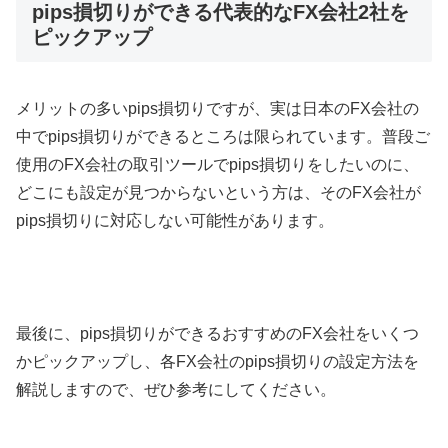
pips損切りができる代表的なFX会社2社を
ピックアップ
メリットの多い
pips
損切りですが、実は日本の
FX
会社の
中で
pips
損切りができるところは限られています。普段ご
使用の
FX
会社の取引ツールで
pips
損切りをしたいのに、
どこにも設定が見つからないという方は、その
FX
会社が
pips
損切りに対応しない可能性があります。
最後に、
pips
損切りができるおすすめの
FX
会社をいくつ
かピックアップし、各
FX
会社の
pips
損切りの設定方法を
解説しますので、ぜひ参考にしてください。