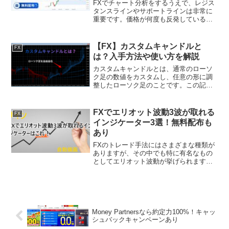
FXでチャート分析をするうえで、レジス
タンスラインやサポートラインは非常に
重要です。価格が何度も反発している高
値付近や安値付近は、多くのトレーダー
が意識しているポイントになりやすく、
エントリー、利確、損切りの判断材料と
【FX】カスタムキャンドルと
FX
して使われます。しかし...
は？入手方法や使い方を解説
カスタムキャンドルとは、通常のローソ
ク足の数値をカスタムし、任意の形に調
整したローソク足のことです。この記事
では、カスタムキャンドルの概要と入手
方法、具体的にどのように使用すればい
いのか解説します。カスタムキャンドル
FXでエリオット波動3波が取れる
FX
とは？カスタムキャンドル...
インジケーター3選！無料配布も
あり
FXのトレード手法にはさまざまな種類が
ありますが、その中でも特に有名なもの
としてエリオット波動が挙げられます。
エリオット波動は、正確には理論に位置
付けられますが、トレードの中で使用し
ている方も多く、トレード手法として扱
っている人も少なくあり...
Money Partnersなら約定力100%！キャッ
シュバックキャンペーンあり