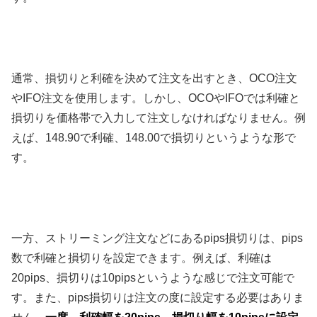
通常、損切りと利確を決めて注文を出すとき、
OCO
注文
や
IFO
注文を使用します。しかし、
OCO
や
IFO
では利確と
損切りを価格帯で入力して注文しなければなりません。例
えば、
148.90
で利確、
148.00
で損切りというような形で
す。
一方、ストリーミング注文などにある
pips
損切りは、
pips
数で利確と損切りを設定できます。例えば、利確は
20pips
、損切りは
10pips
というような感じで注文可能で
す。また、
pips
損切りは注文の度に設定する必要はありま