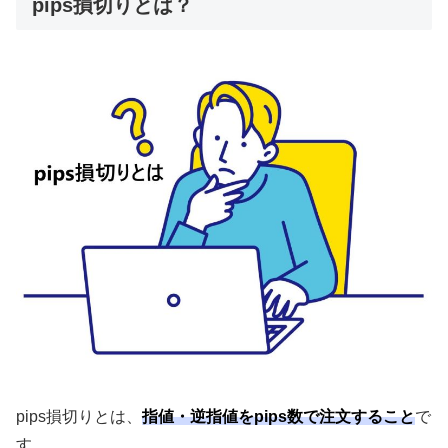
pips損切りとは？
pips
損切りとは、
指値・逆指値をpips数で注文すること
で
す。