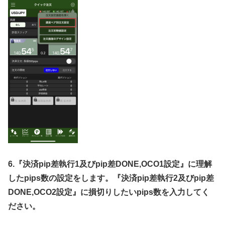
6.
『決済
pip
差執行
1
及び
pip
差
DONE,OCO1
設定』に理解
した
pips
数の設定をします。『決済
pip
差執行
2
及び
pip
差
DONE,OCO2
設定』に損切りしたい
pips
数を入力してく
ださい。