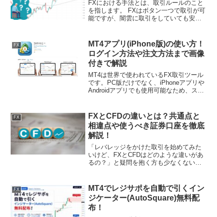
FXにおける手法とは、取引ルールのこと
を指します。 FXはボタン一つで取引が可
能ですが、闇雲に取引をしていても安定
的な利益を出し続けることはできませ
ん。多くのトレーダーは、取引ルールを
決め、自身に合った手法を身に着けるこ
MT4アプリ(iPhone版)の使い方！
FX
とによって継続的な利...
ログイン方法や注文方法まで画像
付きで解説
MT4は世界で使われているFX取引ツール
です。PC版だけでなく、iPhoneアプリや
Androidアプリでも使用可能なため、スマ
ホから取引することができます。 しか
し、はじめてMT4を使用する方の中に
は、使用方法がわからないという方もい
FXとCFDの違いとは？共通点と
FX
るの...
相違点や使うべき証券口座を徹底
解説！
「レバレッジをかけた取引を始めてみた
いけど、FXとCFDはどのような違いがあ
るの？」と疑問を抱く方も少なくないで
しょう。FXとCFDには似たようなポイン
トもありますが、異なる点もいくつか存
在します。この記事では、FXとCFDの違
MT4でレジサポを自動で引くイン
FX
いを知りたい...
ジケーター(AutoSquare)無料配
布！