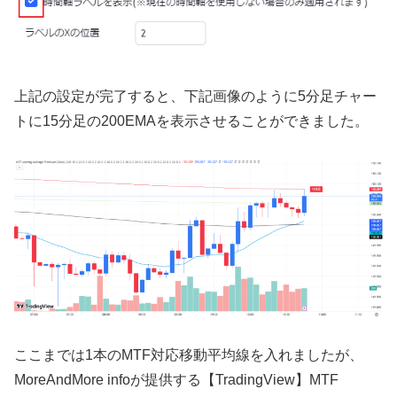
上記の設定が完了すると、下記画像のように
5
分足チャー
トに
15
分足の
200EMA
を表示させることができました。
ここまでは
1
本の
MTF
対応移動平均線を入れましたが、
MoreAndMore info
が提供する【
TradingView
】
MTF