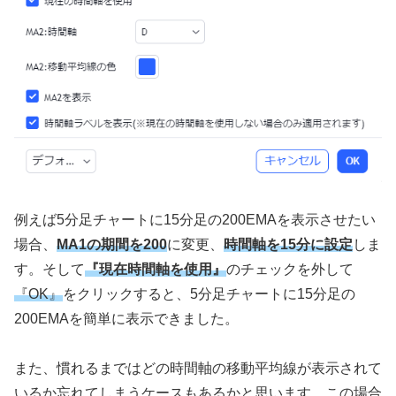
例えば
5
分足チャートに
15
分足の
200EMA
を表示させたい
場合、
MA1の期間を200
に変更、
時間軸を15分に設定
しま
す。そして
『現在時間軸を使用』
のチェックを外して
『OK』
をクリックすると、
5
分足チャートに
15
分足の
200EMA
を簡単に表示できました。
また、慣れるまではどの時間軸の移動平均線が表示されて
いるか忘れてしまうケースもあるかと思います。この場合