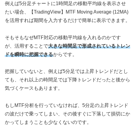
例えば
5
分足チャートに
1
時間足の移動平均線を表示させ
たい場合、【
TradingView
】
MTF Moving Average (12MA)
を活用すれば期間を入力するだけで簡単に表示できます。
そもそもなぜ
MTF
対応の移動平均線を入れるのかです
が、活用することで
大きな時間足で形成されているトレン
ドを瞬時に把握できる
からです。
把握していないと、例えば
5
分足では上昇トレンドだとし
ても、それ以上の時間足では下降トレンドだったと後から
気づくケースもあります。
もし
MTF
分析を行っていなければ、
5
分足の上昇トレンド
の波だけで乗ってしまい、その後すぐに下落して損切にか
かってしまうことも少なくないのです。