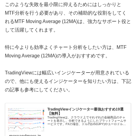
このような失敗を最小限に抑えるためにはしっかりと
MTF
分析を行う必要があり、その補助的な役割をしてく
れる
MTF Moving Average (12MA)
は、強力なサポート役と
して活躍してくれます。
特に今よりも効率よくチャート分析をしたい方は、
MTF
Moving Average (12MA)
の導入がおすすめです。
TradingViewには幅広いインジケーターが用意されている
ので、他にも使えるインジケーターを知りたい方は、下記
の記事も参考にしてください。
TradingViewインジケーター最強おすすめ19選
【無料】
TradingViewは、クラウド上でそれぞれの金融商品のチャ
ートを表示し、分析できるようにしたプラットフォームサ
ービスです。FXの場合、ドル円(USDJPY)やユーロドル
(EURUSD)などを追加してチャート分析ができます。単
に、チャート...
moreandmore.jp