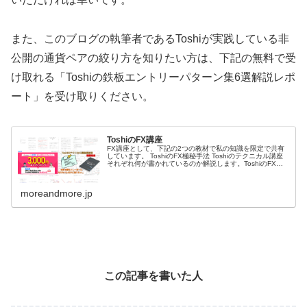
また、このブログの執筆者であるToshiが実践している非
公開の通貨ペアの絞り方を知りたい方は、下記の無料で受
け取れる「Toshiの鉄板エントリーパターン集6選解説レポ
ート」を受け取りください。
ToshiのFX講座
FX講座として、下記の2つの教材で私の知識を限定で共有
しています。 ToshiのFX極秘手法 Toshiのテクニカル講座
それぞれ何が書かれているのか解説します。ToshiのFX極
秘手法ToshiのFX極秘手法は、私の相場分析方法や手法、
環境...
moreandmore.jp
この記事を書いた人