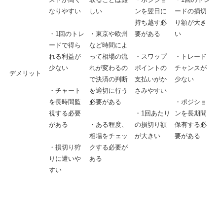
なりやすい
しい
ンを翌日に
ードの損切
持ち越す必
り額が大き
要がある
い
・
1
回のトレ
・東京や欧州
ードで得ら
など時間によ
れる利益が
って相場の流
・スワップ
・トレード
少ない
れが変わるの
ポイントの
チャンスが
デメリット
で決済の判断
支払いがか
少ない
を適切に行う
さみやすい
・チャート
必要がある
を長時間監
・ポジショ
視する必要
・
1
回あたり
ンを長期間
がある
・ある程度、
の損切り額
保有する必
相場をチェッ
が大きい
要がある
クする必要が
・損切り狩
ある
りに遭いや
すい