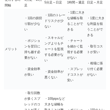
5
分足～日足
1
時間～週足
日足～月足
間軸
足
・
1
度に大き
・
1
回のトレー
・
1
回の損切
な値幅を取
・
1
度に大き
ドリスクが少
り額が少な
ることがで
な利益を狙
ない
い
きる
うことがで
きる
・スキャルピ
・ポジショ
・チャート
ングよりもチ
ンを翌日に
を細かく監
・取引コス
メリット
ャートを監視
持ち越す必
視する必要
トが安い
する必要がな
要がない
がない
い
・相場に張
・資金効率
・スプレッ
り付く必要
・資金効率が
が良い
ドコストが
がない
悪くない
安い
・取引回数
が多くスプ
・
100pips
など
レッドのコ
大きな値幅を
ストが高く
取ることは難
・ポジショ
・
1
回のトレ