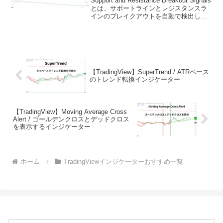
Support and Resistance Breakout Signals
ー
とは、サポートラインとレジスタンスラ
インのブレイクアウトを自動で検出し、
相場構造の変化を分かりやすく可視化す
るインジケーターです。スイングハイと
スイングローを基準...
【TradingView】SuperTrend / ATRベース
のトレンド転換インジケーター
【TradingView】Moving Average Cross
Alert / ゴールデンクロスとデッドクロス
を表示するインジケーター
ホーム
TradingViewインジケーターおすすめ一覧