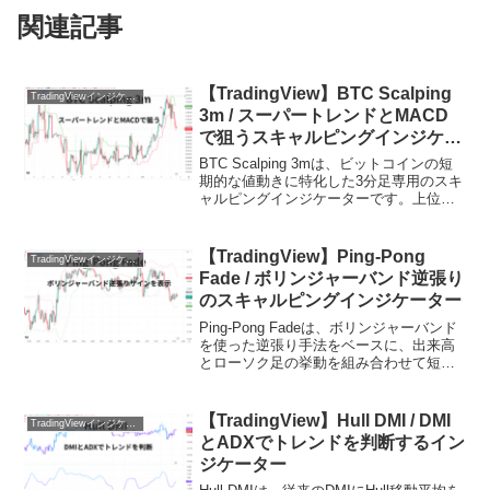
関連記事
【TradingView】BTC Scalping
TradingViewインジケーターおすすめ一覧
3m / スーパートレンドとMACD
で狙うスキャルピングインジケー
ター
BTC Scalping 3mは、ビットコインの短
期的な値動きに特化した3分足専用のスキ
ャルピングインジケーターです。上位足
のトレンド方向を15分足のスーパートレ
ンドで判定し、下位足ではMACDスクイ
ーズによるボラティリティの収縮と拡大
【TradingView】Ping-Pong
TradingViewインジケーターおすすめ一覧
を利...
Fade / ボリンジャーバンド逆張り
のスキャルピングインジケーター
Ping-Pong Fadeは、ボリンジャーバンド
を使った逆張り手法をベースに、出来高
とローソク足の挙動を組み合わせて短期
的な反転ポイントを検出するTradingView
用インジケーターです。単純なボリンジ
ャーバンドのタッチだけで逆張りを行...
【TradingView】Hull DMI / DMI
TradingViewインジケーターおすすめ一覧
とADXでトレンドを判断するイン
ジケーター