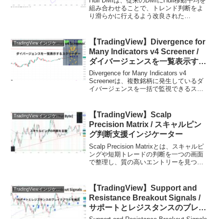
Hull DMIは、従来のDMIにHull移動平均を
組み合わせることで、トレンド判断をよ
り滑らかに行えるよう改良された
TradingView用インジケーターです。通常
のDMIは価格変動に敏感すぎるため、レ
ンジ相場やボラティリティが高い場面
【TradingView】Divergence for
TradingViewインジケーターおすすめ一覧
で...
Many Indicators v4 Screener /
ダイバージェンスを一覧表示する
スクリーナーインジケーター
Divergence for Many Indicators v4
Screenerは、複数銘柄に発生しているダ
イバージェンスを一括で監視できるスク
リーナー型のインジケーターです。最大
で24のシンボルを同時にチェックでき、
各銘柄で発生したダ...
【TradingView】Scalp
TradingViewインジケーターおすすめ一覧
Precision Matrix / スキャルピン
グ判断支援インジケーター
Scalp Precision Matrixとは、スキャルピ
ングや短期トレードの判断を一つの画面
で整理し、質の高いエントリーを見つけ
やすくするために作られた判断支援イン
ジケーターです。短期売買はスピード勝
負になりやすく、勢いが残っている
【TradingView】Support and
TradingViewインジケーターおすすめ一覧
か、...
Resistance Breakout Signals /
サポートとレジスタンスのブレイ
クアウトを検出するインジケータ