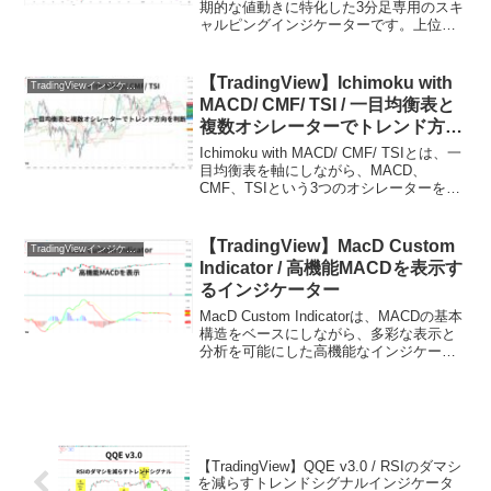
期的な値動きに特化した3分足専用のスキ
ャルピングインジケーターです。上位足
のトレンド方向を15分足のスーパートレ
ンドで判定し、下位足ではMACDスクイ
ーズによるボラティリティの収縮と拡大
【TradingView】Ichimoku with
TradingViewインジケーターおすすめ一覧
を利...
MACD/ CMF/ TSI / 一目均衡表と
複数オシレーターでトレンド方向
を判断するインジケーター
Ichimoku with MACD/ CMF/ TSIとは、一
目均衡表を軸にしながら、MACD、
CMF、TSIという3つのオシレーターを組
み合わせて、相場の方向性と勢いを同時
に判断できるTradingView用インジケータ
ーです。トレンド...
【TradingView】MacD Custom
TradingViewインジケーターおすすめ一覧
Indicator / 高機能MACDを表示す
るインジケーター
MacD Custom Indicatorは、MACDの基本
構造をベースにしながら、多彩な表示と
分析を可能にした高機能なインジケータ
ーです。複数の時間足のMACDを一つの
チャート上で確認できるため、短期と中
長期の流れを同時に把握しやすいのが...
【TradingView】QQE v3.0 / RSIのダマシ
を減らすトレンドシグナルインジケータ