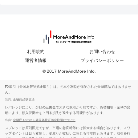
利用規約
お問い合わせ
運営者情報
プライバシーポリシー
© 2017 MoreAndMore Info.
FX取引（外国為替証拠金取引）は、元本や利益が保証された金融商品ではありませ
ん。
出典:
金融商品取引法
レバレッジにより、少額の証拠金で大きな取引が可能ですが、為替相場・金利の変
動により、預入証拠金を上回る損失が発生する可能性があります。
出典:
金融庁 いわゆる外国為替証拠金取引について
スプレッドは原則固定ですが、市場の急変時等には拡大する場合があります。スワ
ップポイントは日々変動し、受取りが支払いに転じる可能性もあります。取引を行