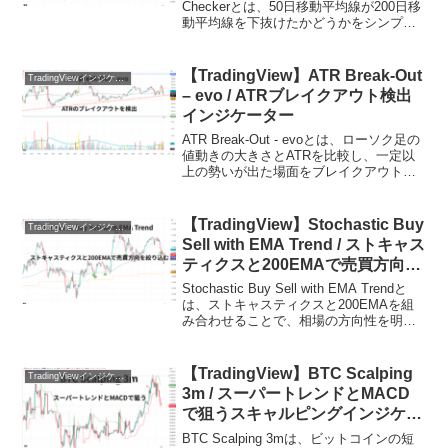
Checkerとは、50日移動平均線が200日移
動平均線を下抜けたかどうかをシンプル
に判定できるインジケーターで、相場の
中長期的なトレンド転換を把握したいト
レーダー向けに作られ...
【TradingView】ATR Break-Out
TradingViewインジケーターおすすめ一覧
– evo / ATRブレイクアウト検出
インジケーター
ATR Break-Out - evoとは、ローソク足の
値動きの大きさとATRを比較し、一定以
上の勢いが出た場面をブレイクアウトと
して検出するTradingViewインジケーター
です。ATRは平均的な値幅を表す指標な
ので、普段の値動きに対し...
【TradingView】Stochastic Buy
TradingViewインジケーターおすすめ一覧
Sell with EMA Trend / ストキャス
ティクスと200EMAで売買方向を
絞り込むインジケーター
Stochastic Buy Sell with EMA Trendと
は、ストキャスティクスと200EMAを組
み合わせることで、相場の方向性を明確
にしながら売買シグナルを判断できる
TradingView用インジケーターです。オシ
レーター単体...
【TradingView】BTC Scalping
TradingViewインジケーターおすすめ一覧
3m / スーパートレンドとMACD
で狙うスキャルピングインジケー
ター
BTC Scalping 3mは、ビットコインの短