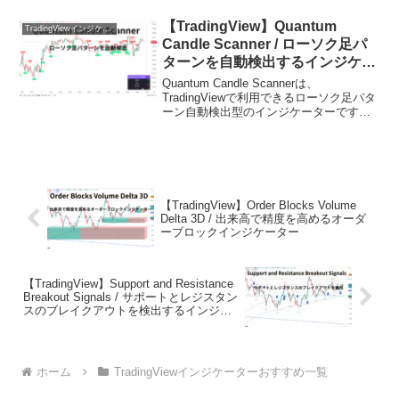
ンジケーターです。RCIは価格の順位相関
を用いて買われすぎ・...
【TradingView】Quantum
TradingViewインジケーターおすすめ一覧
Candle Scanner / ローソク足パ
ターンを自動検出するインジケー
ター
Quantum Candle Scannerは、
TradingViewで利用できるローソク足パタ
ーン自動検出型のインジケーターです。
エンゴルフィングやインサイドバーな
ど、複数の代表的なローソク足パターン
を同時に監視し、チャート上に分かりや
す...
【TradingView】Order Blocks Volume
Delta 3D / 出来高で精度を高めるオーダ
ーブロックインジケーター
【TradingView】Support and Resistance
Breakout Signals / サポートとレジスタン
スのブレイクアウトを検出するインジケ
ーター
ホーム
TradingViewインジケーターおすすめ一覧