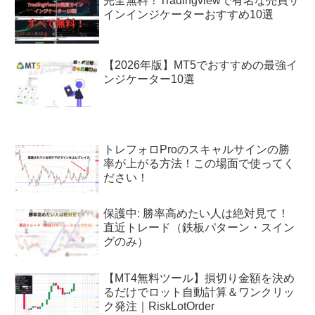
完全無料！Tradingviewで有名な売買サ
インインジケーターおすすめ10選
【2026年版】MT5でおすすめの最強イ
ンジケーター10選
トレフォロProのスキャルサインの勝
率が上がる方法！この場面で使ってく
ださい！
保護中: 勝率高めたい人は絶対見て！
直近トレード（鉄板パターン・スイン
グのみ）
【MT4無料ツール】損切り金額を決め
るだけでロット自動計算＆ワンクリッ
ク発注｜RiskLotOrder