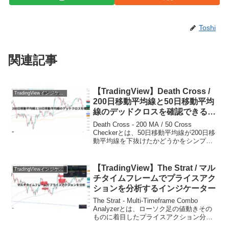
Toshi
関連記事
【TradingView】Death Cross /
TradingViewインジケーターおすすめ一覧
200日移動平均線と50日移動平均
線のデッドクロスを確認できるイ
ンジケーター
Death Cross - 200 MA / 50 Cross
Checkerとは、50日移動平均線が200日移
動平均線を下抜けたかどうかをシンプル
に判定できるインジケーターで、相場の
中長期的なトレンド転換を把握したいト
レーダー向けに作られ...
【TradingView】The Strat / マル
TradingViewインジケーターおすすめ一覧
チタイムフレームでプライスアク
ションを分析するインジケーター
The Strat - Multi-Timeframe Combo
Analyzerとは、ローソク足の値動きその
ものに着目したプライスアクション分析
手法「The Strat」を、マルチタイムフレ