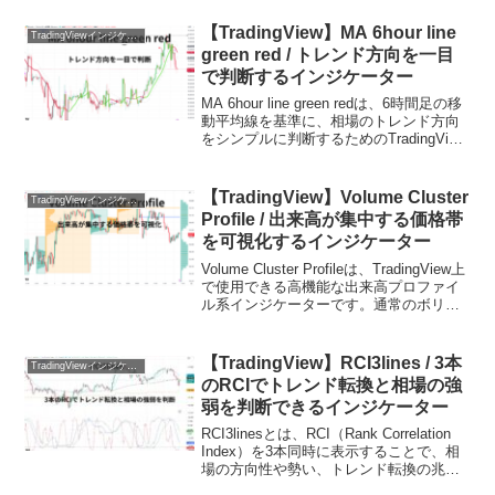
ームで分かりやすく可視化する
TradingVi...
【TradingView】MA 6hour line
TradingViewインジケーターおすすめ一覧
green red / トレンド方向を一目
で判断するインジケーター
MA 6hour line green redは、6時間足の移
動平均線を基準に、相場のトレンド方向
をシンプルに判断するためのTradingView
用インジケーターです。複雑なシグナル
や複数の条件を使わず、「価格がライン
の上か下か」だけで相場...
【TradingView】Volume Cluster
TradingViewインジケーターおすすめ一覧
Profile / 出来高が集中する価格帯
を可視化するインジケーター
Volume Cluster Profileは、TradingView上
で使用できる高機能な出来高プロファイ
ル系インジケーターです。通常のボリュ
ームプロファイルは価格帯ごとの出来高
を棒グラフとして表示しますが、このイ
ンジケーターは出来高が集...
【TradingView】RCI3lines / 3本
TradingViewインジケーターおすすめ一覧
のRCIでトレンド転換と相場の強
弱を判断できるインジケーター
RCI3linesとは、RCI（Rank Correlation
Index）を3本同時に表示することで、相
場の方向性や勢い、トレンド転換の兆し
を多角的に判断できるオシレーター系イ