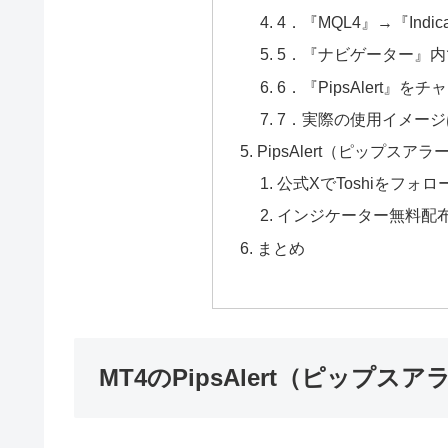
4．『MQL4』→『Indica
5．『ナビゲーター』
6．『PipsAlert
7．実際の使用イメージは
PipsAlert（ピップス
公式XでToshiをフォロ
インジケーター無料配
まとめ
MT4のPipsAlert（ピップス