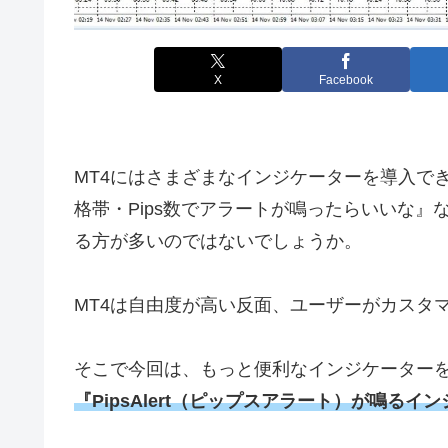
X
Facebook
MT4
にはさまざまなインジケーターを導入で
格帯・
Pips
数でアラートが鳴ったらいいな』
る方が多いのではないでしょうか。
MT4
は自由度が高い反面、ユーザーがカスタ
そこで今回は、もっと便利なインジケーター
『PipsAlert（ピップスアラート）が鳴る