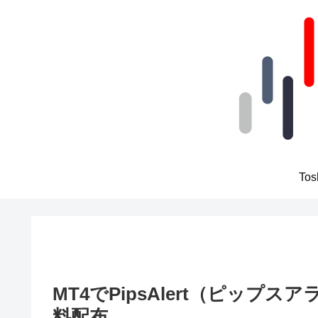
To
MT4でPipsAlert（ピッ
料配布