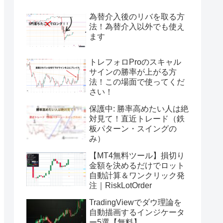
為替介入後のリバを取る方
法！為替介入以外でも使え
ます
トレフォロProのスキャル
サインの勝率が上がる方
法！この場面で使ってくだ
さい！
保護中: 勝率高めたい人は絶
対見て！直近トレード（鉄
板パターン・スイングの
み）
【MT4無料ツール】損切り
金額を決めるだけでロット
自動計算＆ワンクリック発
注｜RiskLotOrder
TradingViewでダウ理論を
自動描画するインジケータ
ー5選【無料】