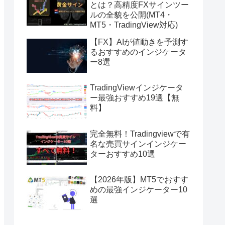
とは？高精度FXサインツー
ルの全貌を公開(MT4・
MT5・TradingView対応)
【FX】AIが値動きを予測す
るおすすめのインジケータ
ー8選
TradingViewインジケータ
ー最強おすすめ19選【無
料】
完全無料！Tradingviewで有
名な売買サインインジケー
ターおすすめ10選
【2026年版】MT5でおすす
めの最強インジケーター10
選