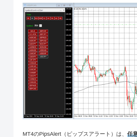
MT4
の
PipsAlert
（ピップスアラート）は、
任意