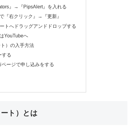
tors』→『PipsAlert』を入れる
内で『右クリック』→『更新』
』をチャートへドラッグアンドドロップする
YouTubeへ
アラート）の入手方法
ーする
布ページで申し込みをする
アラート）とは