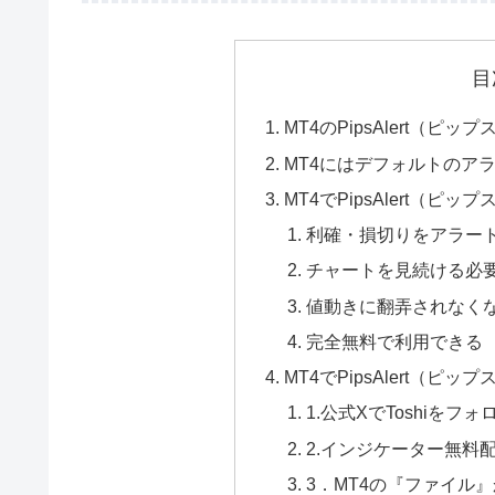
目
MT4のPipsAlert（ピ
MT4にはデフォルトのア
MT4でPipsAlert（
利確・損切りをアラー
チャートを見続ける必
値動きに翻弄されなく
完全無料で利用できる
MT4でPipsAlert（
1.公式XでToshiをフ
2.インジケーター無料
3．MT4の『ファイル