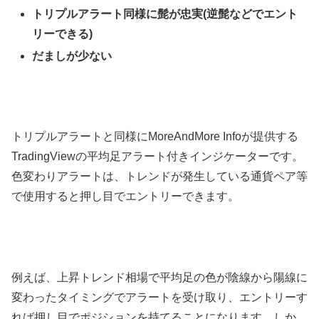
トリプルアラート同様に髭が忠実
(
逆髭などでエント
リーできる
)
だましが少ない
トリプルアラートと同様に
MoreAndMore Info
が提供する
TradingView
の平均足アラート付きインジケーターです。
色変わりアラートは、トレンドが発生している通貨ペア等
で使用すると押し目でエントリーできます。
例えば、上昇トレンド相場で平均足の色が陰線から陽線に
変わったタイミングでアラートを受け取り、エントリーす
れば押し目でポジションを持てることになります。しか