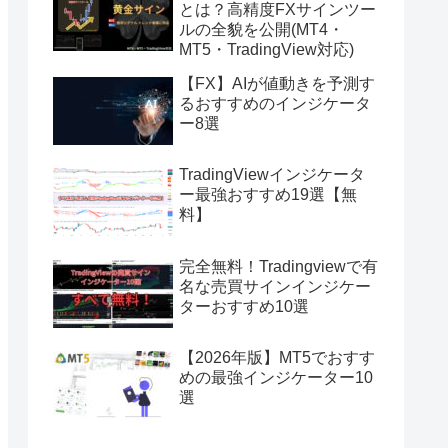
とは？高精度FXサインツー
ルの全貌を公開(MT4・
MT5・TradingView対応)
【FX】AIが値動きを予測す
るおすすめのインジケータ
ー8選
TradingViewインジケータ
ー最強おすすめ19選【無
料】
完全無料！Tradingviewで有
名な売買サインインジケー
ターおすすめ10選
【2026年版】MT5でおすす
めの最強インジケーター10
選