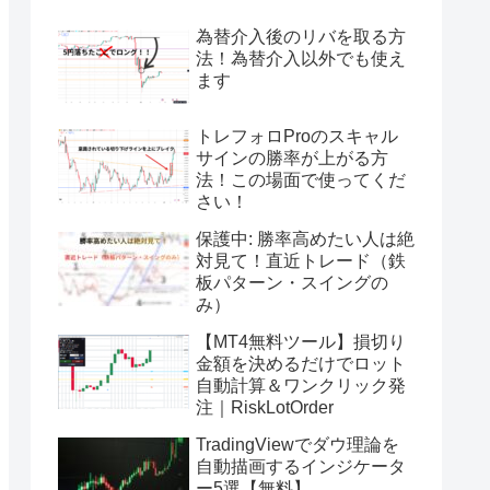
為替介入後のリバを取る方
法！為替介入以外でも使え
ます
トレフォロProのスキャル
サインの勝率が上がる方
法！この場面で使ってくだ
さい！
保護中: 勝率高めたい人は絶
対見て！直近トレード（鉄
板パターン・スイングの
み）
【MT4無料ツール】損切り
金額を決めるだけでロット
自動計算＆ワンクリック発
注｜RiskLotOrder
TradingViewでダウ理論を
自動描画するインジケータ
ー5選【無料】