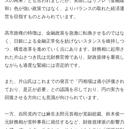
スの再来」とも言われましたが、実際にはリフレ（金融緩
和）色が強い政策ではなく、よりバランスの取れた経済運
営を目指すものとみられています。
高市政権の特徴は、金融政策を急激に転換させるのではな
く、日銀による金融正常化を妨げないスタンスを維持しつ
つ、構造改革を進めていく点にあります。財務相に起用さ
れた片山さつき氏は元財務官僚であり、財政規律を重視し
ながらも過度な緊縮には否定的です。
また、片山氏はこれまでの発言で「円相場は過小評価され
ており、是正が必要」との認識を示しており、円の実力を
回復させる方向にも意識が向けられています。
一方、自民党内では麻生太郎元首相が党副総裁、鈴木俊一
元財務相が党幹事長に就任するなど、財政規律派の影響力