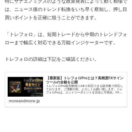
特にサナエノミクスのような政策発表によって動く相場で
は、ニュース後のトレンド転換をいち早く察知し、押し目
買いポイントを正確に狙うことができます。
「トレフォロ」は、短期トレードから中期のトレンドフォ
ローまで幅広く対応できる万能インジケーターです。
トレフォロの詳細は下記をご確認ください。
【最新版】トレフォロProとは？高精度FXサイン
ツールの全貌を公開
トレフォロPro販売数残り3本※対応できる販売数で対応し
ております。ご理解の程、よろしくお願い致します。トレ
フォロProは、エントリーポイントを完全に可視化、FX初
心者でも使いこなすことができるサインツールです。トレ
フォロProは、相場の押...
moreandmore.jp