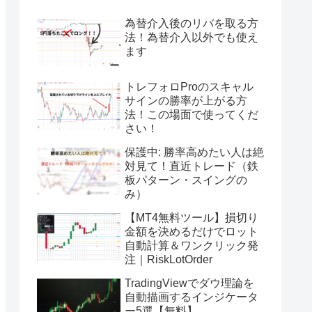
為替介入後のリバを取る方
法！為替介入以外でも使え
ます
トレフォロProのスキャル
サインの勝率が上がる方
法！この場面で使ってくだ
さい！
保護中: 勝率高めたい人は絶
対見て！直近トレード（鉄
板パターン・スイングの
み）
【MT4無料ツール】損切り
金額を決めるだけでロット
自動計算＆ワンクリック発
注｜RiskLotOrder
TradingViewでダウ理論を
自動描画するインジケータ
ー5選【無料】