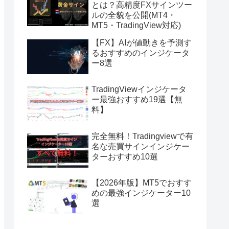
とは？高精度FXサインツー
ルの全貌を公開(MT4・
MT5・TradingView対応)
【FX】AIが値動きを予測す
るおすすめのインジケータ
ー8選
TradingViewインジケータ
ー最強おすすめ19選【無
料】
完全無料！Tradingviewで有
名な売買サインインジケー
ターおすすめ10選
【2026年版】MT5でおすす
めの最強インジケーター10
選