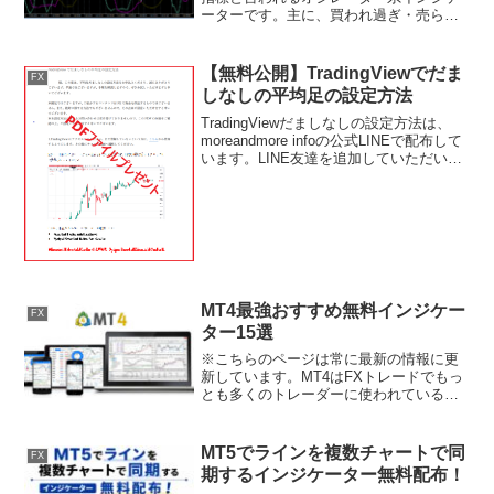
ーターです。主に、買われ過ぎ・売られ
過ぎを表します。類似の言葉にRSIがあり
ますが、RSIは一定期間における上昇と下
落の比率に対してどのぐ...
【無料公開】TradingViewでだま
FX
しなしの平均足の設定方法
TradingViewだましなしの設定方法は、
moreandmore infoの公式LINEで配布して
います。LINE友達を追加していただいた
時点で即配布されますので、ぜひご登録
のほどよろしくお願いいたします！ま
た、公式LINEではトレード...
MT4最強おすすめ無料インジケー
FX
ター15選
※こちらのページは常に最新の情報に更
新しています。MT4はFXトレードでもっ
とも多くのトレーダーに使われている取
引ツールです。自由度が非常に高く、ト
レードスタイルに合わせて好きなインジ
ケーターを選べるのが大きな魅力といえ
MT5でラインを複数チャートで同
FX
ます。今回は、MT4...
期するインジケーター無料配布！