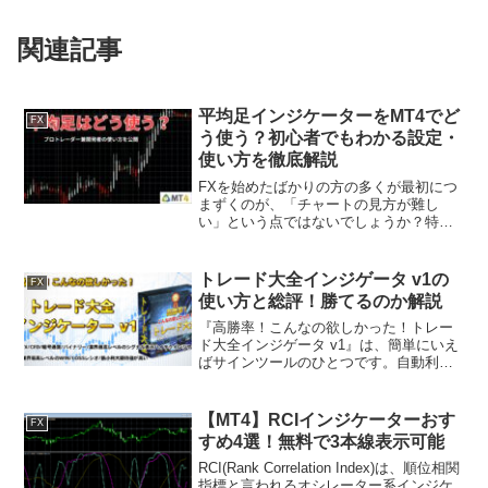
関連記事
平均足インジケーターをMT4でど
FX
う使う？初心者でもわかる設定・
使い方を徹底解説
FXを始めたばかりの方の多くが最初につ
まずくのが、「チャートの見方が難し
い」という点ではないでしょうか？特
に、ローソク足は値動きの変化が激し
く、上昇なのか下降なのか判断がつきに
くい場面も多くあります。そこで役立つ
トレード大全インジゲータ v1の
FX
のが平均足というインジケータ...
使い方と総評！勝てるのか解説
『高勝率！こんなの欲しかった！トレー
ド大全インジゲータ v1』は、簡単にいえ
ばサインツールのひとつです。自動利確
や最高ツール集付きなど、さまざまな特
典が付いてくることでも知られていま
す。購入を検討している人の中には、
【MT4】RCIインジケーターおす
FX
『本当に値段に見合った機...
すめ4選！無料で3本線表示可能
RCI(Rank Correlation Index)は、順位相関
指標と言われるオシレーター系インジケ