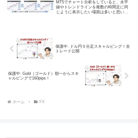
MT5でチャート分析をしていると、水平
線やトレンドラインを複数の時間足に同
じように表示したい場面は多いと思いま
す。例えば、ドル円の4時間足で重要な高
値・安値に水平線を引いたあと、15分足
や5分足でも同じラインを確認したい場
合、通常であればそ...
保護中: ドル円５分足スキャルピング！全
トレード公開
保護中: Gold（ゴールド）朝一からスキ
ャルピングで160pips！
ホーム
FX