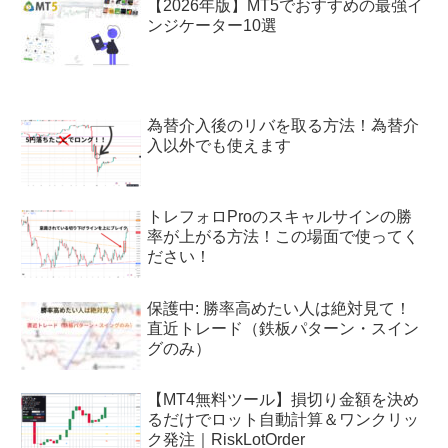
【2026年版】MT5でおすすめの最強イ
ンジケーター10選
為替介入後のリバを取る方法！為替介
入以外でも使えます
トレフォロProのスキャルサインの勝
率が上がる方法！この場面で使ってく
ださい！
保護中: 勝率高めたい人は絶対見て！
直近トレード（鉄板パターン・スイン
グのみ）
【MT4無料ツール】損切り金額を決め
るだけでロット自動計算＆ワンクリッ
ク発注｜RiskLotOrder