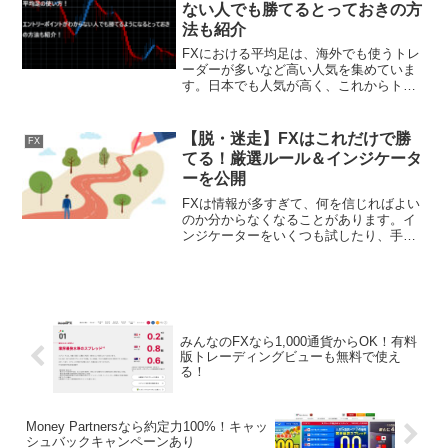
に、...
ない人でも勝てるとっておきの方
法も紹介
FXにおける平均足は、海外でも使うトレ
ーダーが多いなど高い人気を集めていま
す。日本でも人気が高く、これからトレ
ードで活用したいと考えている方も多い
のではないでしょうか。しかし、実際に
平均足をチャートに入れてトレードをし
【脱・迷走】FXはこれだけで勝
FX
ても、「なかなかうまく...
てる！厳選ルール＆インジケータ
ーを公開
FXは情報が多すぎて、何を信じればよい
のか分からなくなることがあります。イ
ンジケーターをいくつも試したり、手法
を次々と変えてみたりしても、なかなか
結果が出ない。そんな『迷走状態』に陥
っている方も多いのではないでしょう
か。実は、FXで安定して...
みんなのFXなら1,000通貨からOK！有料
版トレーディングビューも無料で使え
る！
Money Partnersなら約定力100%！キャッ
シュバックキャンペーンあり