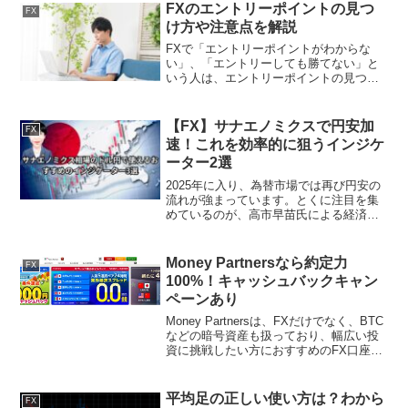
って、「いつ入るか」「どこで切るか」
FXのエントリーポイントの見つ
FX
の判...
け方や注意点を解説
FXで「エントリーポイントがわからな
い」、「エントリーしても勝てない」と
いう人は、エントリーポイントの見つけ
方をわかっていない可能性があります。
正しいエントリーポイントを見つけられ
るようになれば、期待値の高いトレード
【FX】サナエノミクスで円安加
FX
ができるので、非常におす...
速！これを効率的に狙うインジケ
ーター2選
2025年に入り、為替市場では再び円安の
流れが強まっています。とくに注目を集
めているのが、高市早苗氏による経済政
策「サナエノミクス」です。財政出動や
成長戦略への期待が高まるなか、ドル円
は上昇基調を維持し、トレーダーにとっ
Money Partnersなら約定力
FX
て大きなチャンスが訪...
100%！キャッシュバックキャン
ペーンあり
Money Partnersは、FXだけでなく、BTC
などの暗号資産も扱っており、幅広い投
資に挑戦したい方におすすめのFX口座で
す。また、キャッシュバックキャンペー
ンも実施しており、為替差益以外からボ
ーナスを受け取ることもできます。さら
平均足の正しい使い方は？わから
FX