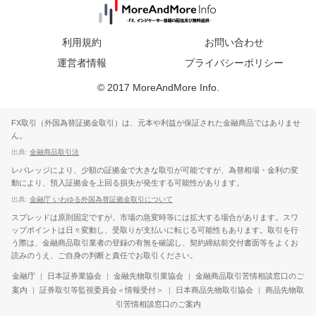
利用規約
お問い合わせ
運営者情報
プライバシーポリシー
© 2017 MoreAndMore Info.
FX取引（外国為替証拠金取引）は、元本や利益が保証された金融商品ではありませ
ん。
出典:
金融商品取引法
レバレッジにより、少額の証拠金で大きな取引が可能ですが、為替相場・金利の変
動により、預入証拠金を上回る損失が発生する可能性があります。
出典:
金融庁 いわゆる外国為替証拠金取引について
スプレッドは原則固定ですが、市場の急変時等には拡大する場合があります。スワ
ップポイントは日々変動し、受取りが支払いに転じる可能性もあります。取引を行
う際は、金融商品取引業者の登録の有無を確認し、契約締結前交付書面等をよくお
読みのうえ、ご自身の判断と責任でお取引ください。
金融庁
|
日本証券業協会
|
金融先物取引業協会
|
金融商品取引苦情相談窓口のご
案内
|
証券取引等監視委員会＜情報受付＞
|
日本商品先物取引協会
|
商品先物取
引苦情相談窓口のご案内