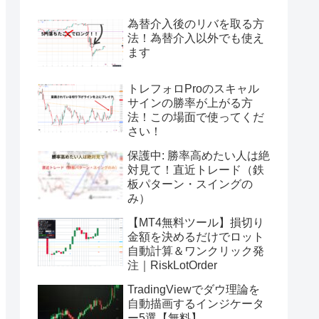
為替介入後のリバを取る方
法！為替介入以外でも使え
ます
トレフォロProのスキャル
サインの勝率が上がる方
法！この場面で使ってくだ
さい！
保護中: 勝率高めたい人は絶
対見て！直近トレード（鉄
板パターン・スイングの
み）
【MT4無料ツール】損切り
金額を決めるだけでロット
自動計算＆ワンクリック発
注｜RiskLotOrder
TradingViewでダウ理論を
自動描画するインジケータ
ー5選【無料】