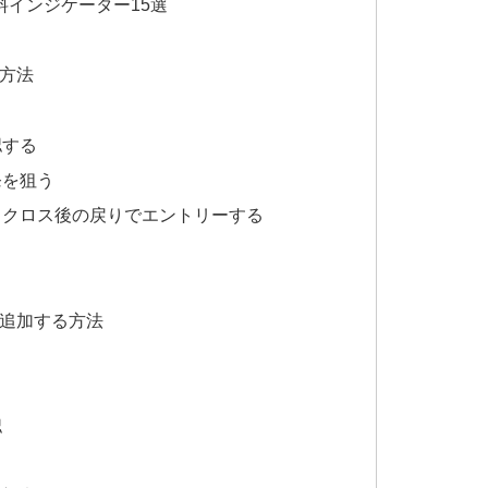
料インジケーター15選
る方法
認する
発を狙う
ドクロス後の戻りでエントリーする
を追加する方法
認