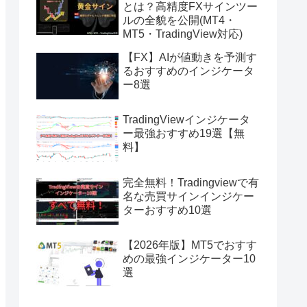
とは？高精度FXサインツー
ルの全貌を公開(MT4・
MT5・TradingView対応)
【FX】AIが値動きを予測す
るおすすめのインジケータ
ー8選
TradingViewインジケータ
ー最強おすすめ19選【無
料】
完全無料！Tradingviewで有
名な売買サインインジケー
ターおすすめ10選
【2026年版】MT5でおすす
めの最強インジケーター10
選