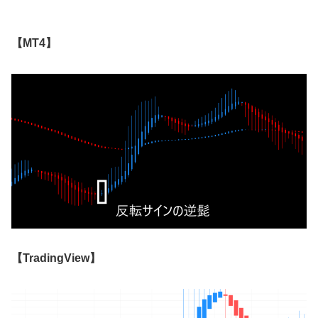
【MT4】
【TradingView】