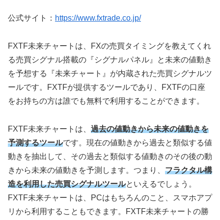
公式サイト：
https://www.fxtrade.co.jp/
FXTF
未来チャートは、
FX
の売買タイミングを教えてくれ
る売買シグナル搭載の『シグナルパネル』と未来の値動き
を予想する『未来チャート』が内蔵された売買シグナルツ
ールです。
FXTF
が提供するツールであり、
FXTF
の口座
をお持ちの方は誰でも無料で利用することができます。
FXTF
未来チャートは、
過去の値動きから未来の値動きを
予測するツール
です。現在の値動きから過去と類似する値
動きを抽出して、その過去と類似する値動きのその後の動
きから未来の値動きを予測します。つまり、
フラクタル構
造を利用した売買シグナルツール
といえるでしょう。
FXTF
未来チャートは、
PC
はもちろんのこと、スマホアプ
リから利用することもできます。
FXTF
未来チャートの勝