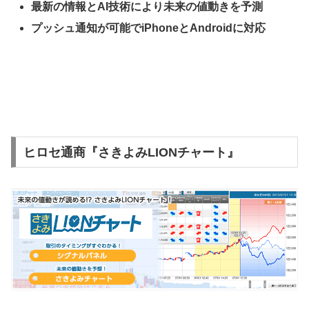
最新の情報と
AI
技術により未来の値動きを予測
プッシュ通知が可能で
iPhone
と
Android
に対応
ヒロセ通商『さきよみLIONチャート』