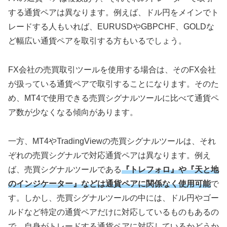
する通貨ペアは異なります。例えば、ドル円をメインでト
レードする人もいれば、
EURUSD
や
GBPCHF
、
GOLD
な
ど幅広い通貨ペアを取引する方もいるでしょう。
FX
会社の売買取引ツールを使用する場合は、その
FX
会社
が扱っている通貨ペアで取引することになります。そのた
め、
MT4
で使用できる売買シグナルツールに比べて通貨ペ
ア数が少なくなる傾向があります。
一方、
MT4
や
TradingView
の売買シグナルツールは、それ
ぞれの売買シグナルで対応通貨ペアは異なります。例え
ば、売買シグナルツールである
『トレフォロ』や『天と地
のインジケーター』などは通貨ペアに関係なく使用可能
で
す。しかし、売買シグナルツールの中には、ドル円やゴー
ルドなど特定の通貨ペアだけに対応しているものもあるの
で、自身がトレードする通貨ペアに対応しているかどうか