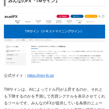
みんなのFX『TMサイン』
公式サイト：
https://min-fx.jp/
TM
サインは、
AI
によってドル円が上昇するのか、それと
も下降するのかを予測して売買シグナルを表示させてくれ
るツールです。みんなの
FX
が提供している為替のニュー