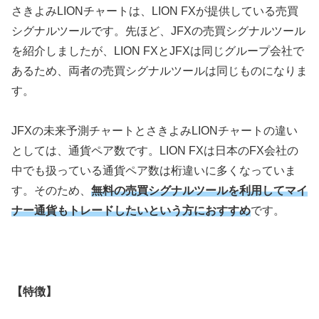
さきよみ
LION
チャートは、
LION FX
が提供している売買
シグナルツールです。先ほど、
JFX
の売買シグナルツール
を紹介しましたが、
LION FX
と
JFX
は同じグループ会社で
あるため、両者の売買シグナルツールは同じものになりま
す。
JFX
の未来予測チャートとさきよみ
LION
チャートの違い
としては、通貨ペア数です。
LION FX
は日本の
FX
会社の
中でも扱っている通貨ペア数は桁違いに多くなっていま
す。そのため、
無料の売買シグナルツールを利用してマイ
ナー通貨もトレードしたいという方におすすめ
です。
【特徴】