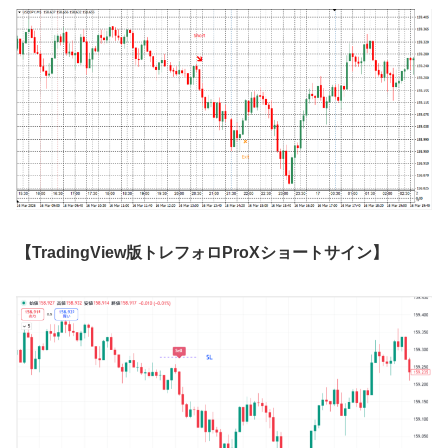
【TradingView版トレフォロProXショートサイン】