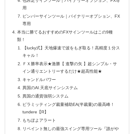
包み足サインツール｜バイナリーオプション、FX専
用
ピンバーサインツール｜バイナリーオプション、FX
専用
本当に勝てるおすすめのFXサインツールはこの9種
類！
【lucky式】天地爆速で波をもぎ取る！高精度１分ス
キャル！
ＦＸ勝率表示★激勝【 進撃の矢 】超シンプル・サ
イン通りエントリーするだけ★超高性能★
キャンドルパワー
異国のAI.天底サインシステム
異国の通貨強弱システム
ピラミッティング裁量補助EA(半裁量)の最高峰！
tundere【R】
もちぽよアラート
リペイント無しの最強スイング専用ツール『誰がや