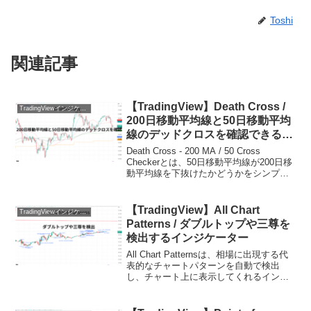
Toshi
関連記事
【TradingView】Death Cross /
TradingViewインジケーターおすすめ一覧
200日移動平均線と50日移動平均
線のデッドクロスを確認できるイ
ンジケーター
Death Cross - 200 MA / 50 Cross
Checkerとは、50日移動平均線が200日移
動平均線を下抜けたかどうかをシンプル
に判定できるインジケーターで、相場の
中長期的なトレンド転換を把握したいト
レーダー向けに作られ...
【TradingView】All Chart
TradingViewインジケーターおすすめ一覧
Patterns / ダブルトップや三尊を
検出するインジケーター
All Chart Patternsは、相場に出現する代
表的なチャートパターンを自動で検出
し、チャート上に表示してくれるインジ
ケーターです。ダブルトップや三尊とい
った反転パターンをはじめ、フラッグや
ウェッジなどの継続パターンまで幅広く