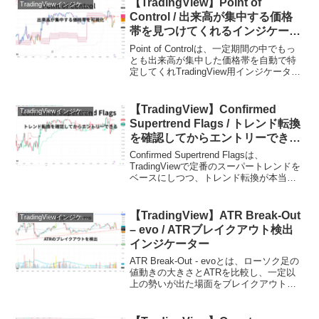
【TradingView】Point of
TradingViewインジケーターおすすめ一覧
対応し...
Control / 出来高が集中する価格
帯を見つけてくれるインジケータ
ー
Point of Controlは、一定期間の中でもっ
とも出来高が集中した価格帯を自動で特
定してくれTradingView用インジケーター
です。この価格帯はPoint of
Control（PoC）と呼ばれ、市場参加者の
多くが取引を行った「...
【TradingView】Confirmed
TradingViewインジケーターおすすめ一覧
Supertrend Flags / トレンド転換
を確認してからエントリーできる
インジケーター
Confirmed Supertrend Flagsは、
TradingViewで定番のスーパートレンドを
ベースにしつつ、トレンド転換が本当に
確定してからサインを表示してくれるイ
ンジケーターです。スーパートレンドは
便利な反面、相場が荒れている...
【TradingView】ATR Break-Out
TradingViewインジケーターおすすめ一覧
– evo / ATRブレイクアウト検出
インジケーター
ATR Break-Out - evoとは、ローソク足の
値動きの大きさとATRを比較し、一定以
上の勢いが出た場面をブレイクアウトと
して検出するTradingViewインジケーター
です。ATRは平均的な値幅を表す指標な
ので、普段の値動きに対し...