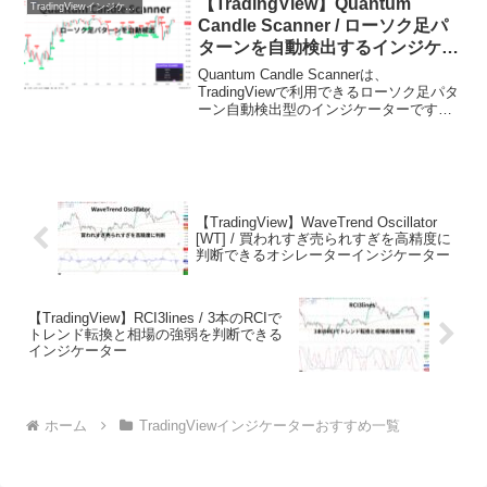
【TradingView】Quantum
TradingViewインジケーターおすすめ一覧
Candle Scanner / ローソク足パ
ターンを自動検出するインジケー
ター
Quantum Candle Scannerは、
TradingViewで利用できるローソク足パタ
ーン自動検出型のインジケーターです。
エンゴルフィングやインサイドバーな
ど、複数の代表的なローソク足パターン
を同時に監視し、チャート上に分かりや
す...
【TradingView】WaveTrend Oscillator
[WT] / 買われすぎ売られすぎを高精度に
判断できるオシレーターインジケーター
【TradingView】RCI3lines / 3本のRCIで
トレンド転換と相場の強弱を判断できる
インジケーター
ホーム
TradingViewインジケーターおすすめ一覧