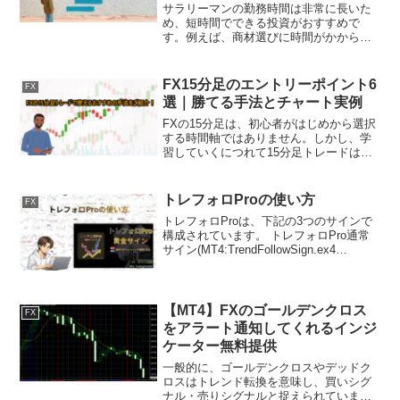
サラリーマンの勤務時間は非常に長いた
め、短時間でできる投資がおすすめで
す。例えば、商材選びに時間がかからな
いものや放置しておいても利益を獲得し
やすい投資が向いているといえます。し
かし、これから投資を始めたいと感じて
FX15分足のエントリーポイント6
FX
いるサラリーマンの中には、...
選｜勝てる手法とチャート実例
FXの15分足は、初心者がはじめから選択
する時間軸ではありません。しかし、学
習していくにつれて15分足トレードは非
常に有効であり、デイトレードをしたい
という方には最適な時間軸といえます。
実際に、これから15分足トレードを行い
トレフォロProの使い方
FX
たいと思われてい...
トレフォロProは、下記の3つのサインで
構成されています。 トレフォロPro通常
サイン(MT4:TrendFollowSign.ex4
TradingView:トレフォロサインPro) トレ
フォロProスキャルサイン(MT4:ScalSig...
【MT4】FXのゴールデンクロス
FX
をアラート通知してくれるインジ
ケーター無料提供
一般的に、ゴールデンクロスやデッドク
ロスはトレンド転換を意味し、買いシグ
ナル・売りシグナルと捉えられていま