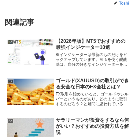
Toshi
関連記事
【2026年版】MT5でおすすめの
FX
最強インジケーター10選
※インジケーターは最新のものだけをピ
ックアップしています。MT5を使う醍醐
味は、自分の好きなインジケーターを入
れてトレードすることができることで
す。FX会社の取引ツールを利用してもイ
ンジケーターを利用することはできます
ゴールド(XAUUSD)の取引ができ
FX
が、使用できるインジケ...
る安全な日本のFX会社とは？
FX取引を始めていると、ゴールドやシル
バーというものがあり、どのように取引
するのだろう？と疑問に思われている方
も多いのではないでしょうか。ゴールド
は基本的にFXと同じようなルールで取引
をすることができ、日本のFX会社でも取
サラリーマンが投資をするなら何
FX
り扱っているので誰...
がいい？おすすめの投資方法を解
説