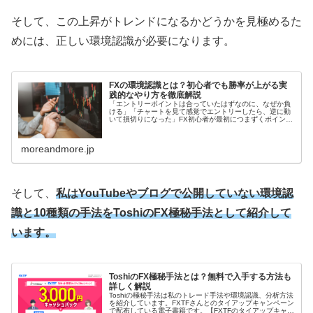
そして、この上昇がトレンドになるかどうかを見極めるた
めには、正しい環境認識が必要になります。
FXの環境認識とは？初心者でも勝率が上がる実
践的なやり方を徹底解説
「エントリーポイントは合っていたはずなのに、なぜか負
ける」「チャートを見て感覚でエントリーしたら、逆に動
いて損切りになった」FX初心者が最初につまずくポイント
の多くは、環境認識ができていないことにあります。“短期
足だけを見てエントリーする”...
moreandmore.jp
そして、
私はYouTubeやブログで公開していない環境認
識と10種類の手法をToshiのFX極秘手法として紹介して
います。
ToshiのFX極秘手法とは？無料で入手する方法も
詳しく解説
Toshiの極秘手法は私のトレード手法や環境認識、分析方法
を紹介しています。FXTFさんとのタイアップキャンペーン
で配布している電子書籍です。【FXTFのタイアップキャン