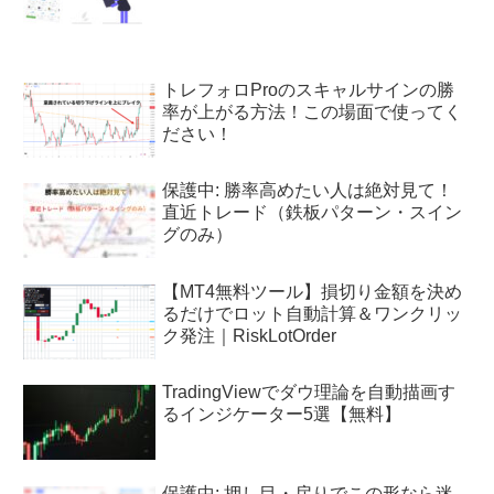
トレフォロProのスキャルサインの勝
率が上がる方法！この場面で使ってく
ださい！
保護中: 勝率高めたい人は絶対見て！
直近トレード（鉄板パターン・スイン
グのみ）
【MT4無料ツール】損切り金額を決め
るだけでロット自動計算＆ワンクリッ
ク発注｜RiskLotOrder
TradingViewでダウ理論を自動描画す
るインジケーター5選【無料】
保護中: 押し目・戻りでこの形なら迷