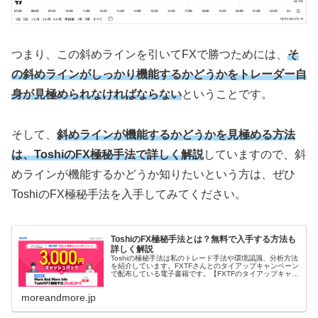
つまり、この斜めラインを引いてFXで勝つためには、
そ
の斜めラインがしっかり機能するかどうかをトレーダー自
身が見極められなければならない
ということです。
そして、
斜めラインが機能するかどうかを見極める方法
は、ToshiのFX極秘手法で詳しく解説
していますので、斜
めラインが機能するかどうか知りたいという方は、ぜひ
ToshiのFX極秘手法を入手してみてください。
ToshiのFX極秘手法とは？無料で入手する方法も
詳しく解説
Toshiの極秘手法は私のトレード手法や環境認識、分析方法
を紹介しています。FXTFさんとのタイアップキャンペーン
で配布している電子書籍です。【FXTFのタイアップキャン
ペーンでToshiのFX極秘手法を入手する】 ToshiのFX極秘
手法...
moreandmore.jp