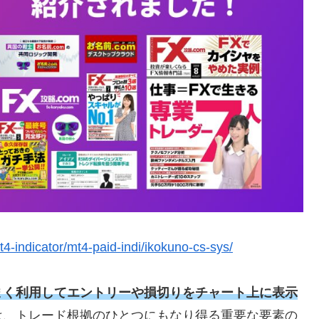
t4-indicator/mt4-paid-indi/ikokuno-cs-sys/
まく利用してエントリーや損切りをチャート上に表示
は、トレード根拠のひとつにもなり得る重要な要素の