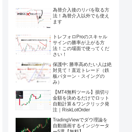
為替介入後のリバを取る方
法！為替介入以外でも使え
ます
トレフォロProのスキャル
サインの勝率が上がる方
法！この場面で使ってくだ
さい！
保護中: 勝率高めたい人は絶
対見て！直近トレード（鉄
板パターン・スイングの
み）
【MT4無料ツール】損切り
金額を決めるだけでロット
自動計算＆ワンクリック発
注｜RiskLotOrder
TradingViewでダウ理論を
自動描画するインジケータ
ー5選【無料】