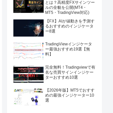
とは？高精度FXサインツー
ルの全貌を公開(MT4・
MT5・TradingView対応)
【FX】AIが値動きを予測す
るおすすめのインジケータ
ー8選
TradingViewインジケータ
ー最強おすすめ19選【無
料】
完全無料！Tradingviewで有
名な売買サインインジケー
ターおすすめ10選
【2026年版】MT5でおすす
めの最強インジケーター10
選