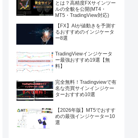
とは？高精度FXサインツー
ルの全貌を公開(MT4・
MT5・TradingView対応)
【FX】AIが値動きを予測す
るおすすめのインジケータ
ー8選
TradingViewインジケータ
ー最強おすすめ19選【無
料】
完全無料！Tradingviewで有
名な売買サインインジケー
ターおすすめ10選
【2026年版】MT5でおすす
めの最強インジケーター10
選