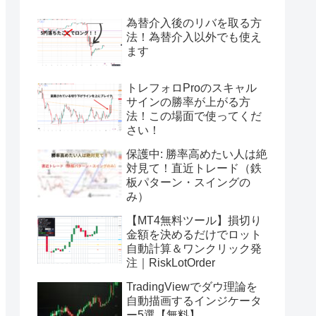
為替介入後のリバを取る方
法！為替介入以外でも使え
ます
トレフォロProのスキャル
サインの勝率が上がる方
法！この場面で使ってくだ
さい！
保護中: 勝率高めたい人は絶
対見て！直近トレード（鉄
板パターン・スイングの
み）
【MT4無料ツール】損切り
金額を決めるだけでロット
自動計算＆ワンクリック発
注｜RiskLotOrder
TradingViewでダウ理論を
自動描画するインジケータ
ー5選【無料】