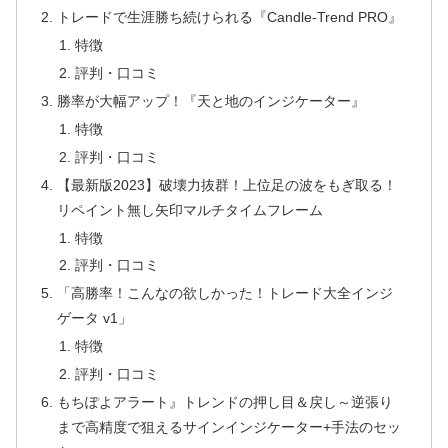
トレードで生涯勝ち続けられる『Candle-Trend PRO』
特徴
評判・口コミ
勝率が大幅アップ！『天と地のインジケーター』
特徴
評判・口コミ
【最新版2023】破壊力抜群！上位足の波をもぎ取る！
リペイント無し矢印マルチタイムフレーム
特徴
評判・口コミ
「高勝率！こんなの欲しかった！トレード大全インジ
ゲータ v1」
特徴
評判・口コミ
もちぽよアラート』トレンドの押し目＆戻し～逆張り
まで高精度で狙えるサインインジケーター+手法のセッ