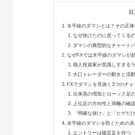
目
水平線のダマシとは？その正体
なぜ抜けたのに戻ってくる
ダマシの典型的なチャート
なぜFXでは水平線のダマシが
個人投資家が意識しすぎる
大口トレーダーの動きと流
FXでダマシを見抜く3つのチ
出来高の増加とローソク足
上位足の方向性と乖離の確
「明確な抜け」と「ヒゲだ
水平線のダマシを防ぐための具
エントリーは確定足を待つ