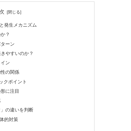
次
と発生メカニズム
のか？
パターン
起きやすいのか？
ライン
動性の関係
ェックポイント
の形に注目
認
け」の違いを判断
体的対策