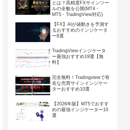
とは？高精度FXサインツー
ルの全貌を公開(MT4・
MT5・TradingView対応)
【FX】AIが値動きを予測す
るおすすめのインジケータ
ー8選
TradingViewインジケータ
ー最強おすすめ19選【無
料】
完全無料！Tradingviewで有
名な売買サインインジケー
ターおすすめ10選
【2026年版】MT5でおすす
めの最強インジケーター10
選