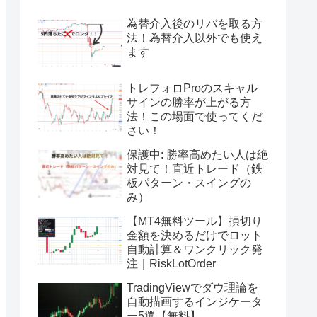
為替介入後のリバを取る方
法！為替介入以外でも使え
ます
トレフォロProのスキャル
サインの勝率が上がる方
法！この場面で使ってくだ
さい！
保護中: 勝率高めたい人は絶
対見て！直近トレード（鉄
板パターン・スイングの
み）
【MT4無料ツール】損切り
金額を決めるだけでロット
自動計算＆ワンクリック発
注｜RiskLotOrder
TradingViewでダウ理論を
自動描画するインジケータ
ー5選【無料】