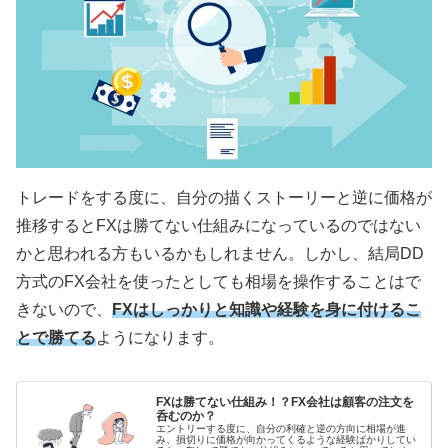
トレードをする度に、自分の描くストーリーと逆に価格が
推移すると
FX
は勝てない仕組みになっているのではない
かと思われる方もいるかもしれません。しかし、結局
DD
方式の
FX
会社を使ったとしても相場を操作することはで
きないので、
FXはしっかりと知識や経験を身に付けるこ
とで勝てる
ようになります。
FXは勝てない仕組み！？FX会社は顧客の注文を
呑むのか？
エントリーする度に、自分の利確と逆の方向に相場が進
み、損切りに価格が向かってくるような経験ばかりしてい