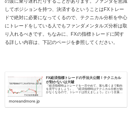
の波に乗り遅れたりすることがあります。ファンダを意識
してポジションを持つ、決済するということは
FX
トレー
ドで絶対に必要になってくるので、テクニカル分析を中心
にトレードをしている人でもファンダメンタルズ分析は取
り入れるべきです。ちなみに、
FX
の指標トレードに関す
る詳しい内容は、下記のページを参照してください。
FX経済指標トレードの手法大公開！テクニカル
が効かないは大嘘
『経済指標時はトレードを一旦やめて、落ち着くまで動向
を見守りましょう』、『経済指標時はテクニカル分析が効
かなくなるので、トレードは控えましょう』という言葉を
FXトレーダーの皆様なら一度は耳にしたことがあるかもし
れません。実際に、このような言...
moreandmore.jp