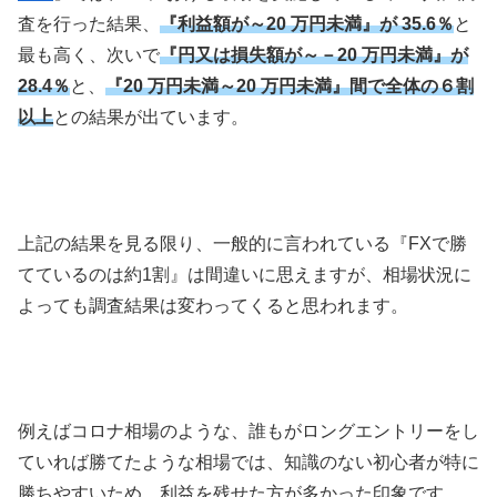
査を行った結果、
『利益額が～20 万円未満』が 35.6％
と
最も高く、次いで
『円又は損失額が～－20 万円未満』が
28.4％
と、
『20 万円未満～20 万円未満』間で全体の６割
以上
との結果が出ています。
上記の結果を見る限り、一般的に言われている『
FX
で勝
てているのは約
1
割』は間違いに思えますが、相場状況に
よっても調査結果は変わってくると思われます。
例えばコロナ相場のような、誰もがロングエントリーをし
ていれば勝てたような相場では、知識のない初心者が特に
勝ちやすいため、利益を残せた方が多かった印象です。