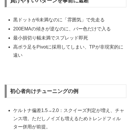
負けやすいパターンを事前に遮断
黒ドットが6未満なのに「雰囲気」で先走る
200EMAの傾きが逆なのに、バー色だけで入る
最小損切り幅未満でスプレッド即死
高ボラ足をPivotに採用してしまい、TPが非現実的に
遠い
初心者向けチューニングの例
ケルトナ偏差1.5→2.0：スクイーズ判定が増え、チャ
ンス増。ただしノイズも増えるためトレンドフィル
ター併用が前提。