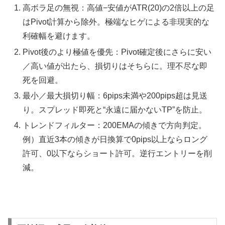
高ボラ足の無視：高値−安値がATR(20)の2倍以上の足
はPivot計算から除外。極端なヒゲによる非現実的な
利確幅を避けます。
Pivot後のより極値を優先：Pivot確定後にさらに安い
／高い値が出たら、損切りはそちらに。理不尽な即
死を回避。
最小／最大損切り幅：6pips未満や200pips超は見送
り。スプレッド即死と“永遠に届かないTP”を防止。
トレンドフィルター：200EMAの傾きで方向判定。
例）直近3本の傾きが日換算で0pips以上ならロング
許可、0以下ならショート許可。逆行エントリーを削
減。